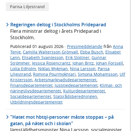
Parisa Liljestrand
Regeringen deltog i Stockholms Prideparad
Flera ministrar deltog i årets Prideparad i
Stockholm.
Publicerad
01 augusti 2026
·
Pressmeddelande
från
Anna
Tenje
,
Camilla Waltersson Grönvall
,
Ebba Busch
,
Elisabet
Lann
,
Elisabeth Svantesson
,
Erik Slottner
,
Gunnar
Strömmer
,
Jessica Rosencrantz
,
Johan Britz
,
Johan Forssell
,
Lotta Edholm
,
Niklas Wykman
,
Nina Larsson
,
Parisa
Liljestrand
,
Romina Pourmokhtari
,
Simona Mohamsson
,
Ulf
Kristersson
,
Arbetsmarknadsdepartementet
,
Finansdepartementet
,
Justitiedepartementet
,
Klimat- och
näringslivsdepartementet
,
Kulturdepartementet
,
Socialdepartementet
,
Statsrådsberedningen
,
Utbildningsdepartementet
"Hatet mot hbtqi-personer måste stoppas – på
gatan, på nätet och i skolan"
Jämställdhetsminister Nina Larsson, socialminister