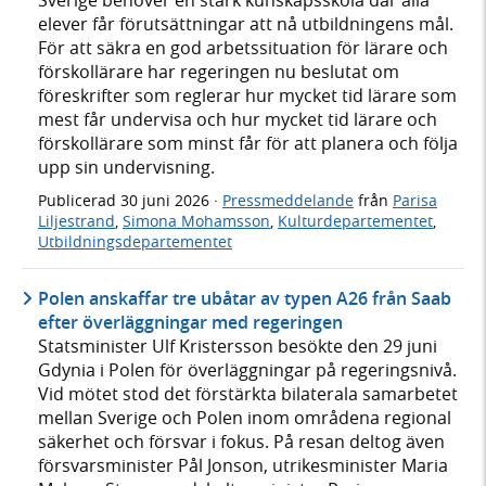
Sverige behöver en stark kunskapsskola där alla
elever får förutsättningar att nå utbildningens mål.
För att säkra en god arbetssituation för lärare och
förskollärare har regeringen nu beslutat om
föreskrifter som reglerar hur mycket tid lärare som
mest får undervisa och hur mycket tid lärare och
förskollärare som minst får för att planera och följa
upp sin undervisning.
Publicerad
30 juni 2026
·
Pressmeddelande
från
Parisa
Liljestrand
,
Simona Mohamsson
,
Kulturdepartementet
,
Utbildningsdepartementet
Polen anskaffar tre ubåtar av typen A26 från Saab
efter överläggningar med regeringen
Statsminister Ulf Kristersson besökte den 29 juni
Gdynia i Polen för överläggningar på regeringsnivå.
Vid mötet stod det förstärkta bilaterala samarbetet
mellan Sverige och Polen inom områdena regional
säkerhet och försvar i fokus. På resan deltog även
försvarsminister Pål Jonson, utrikesminister Maria