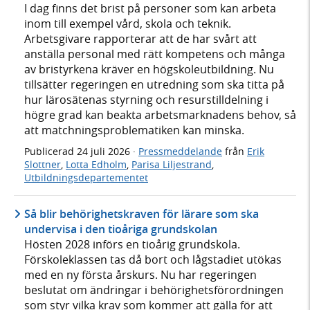
I dag finns det brist på personer som kan arbeta
inom till exempel vård, skola och teknik.
Arbetsgivare rapporterar att de har svårt att
anställa personal med rätt kompetens och många
av bristyrkena kräver en högskoleutbildning. Nu
tillsätter regeringen en utredning som ska titta på
hur lärosätenas styrning och resurstilldelning i
högre grad kan beakta arbetsmarknadens behov, så
att matchningsproblematiken kan minska.
Publicerad
24 juli 2026
·
Pressmeddelande
från
Erik
Slottner
,
Lotta Edholm
,
Parisa Liljestrand
,
Utbildningsdepartementet
Så blir behörighetskraven för lärare som ska
undervisa i den tioåriga grundskolan
Hösten 2028 införs en tioårig grundskola.
Förskoleklassen tas då bort och lågstadiet utökas
med en ny första årskurs. Nu har regeringen
beslutat om ändringar i behörighetsförordningen
som styr vilka krav som kommer att gälla för att