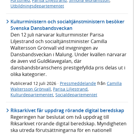
Forssmed
,
Parisa Liljestrand
,
Simona Mohamsson
,
Utbildningsdepartementet
Kulturministern och socialtjänstministern besöker
Svenska Dansbandsveckan
Den 12 juli närvarar kulturminister Parisa
Liljestrand och socialtjänstminister Camilla
Waltersson Grönvall vid invigningen av
Dansbandsveckan i Malung. Under kvällen närvarar
de även vid Guldklavegalan, där
dansbandsbranschens prestigefyllda pris delas ut i
olika kategorier.
Publicerad
12 juli 2026
·
Pressmeddelande
från
Camilla
Waltersson Grönvall
,
Parisa Liljestrand
,
Kulturdepartementet
,
Socialdepartementet
Riksarkivet får uppdrag rörande digital beredskap
Regeringen har beslutat om två uppdrag till
Riksarkivet rörande digital beredskap. Myndigheten
ska utreda förutsättningarna för en nationell