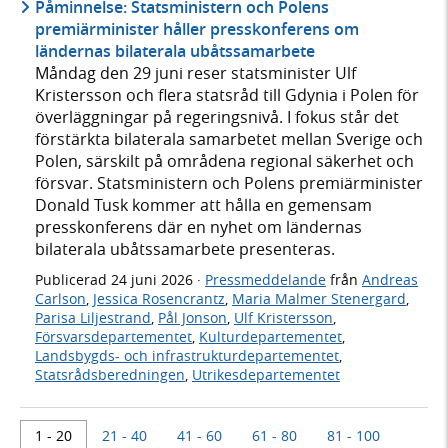
Påminnelse: Statsministern och Polens
premiärminister håller presskonferens om
ländernas bilaterala ubåtssamarbete
Måndag den 29 juni reser statsminister Ulf
Kristersson och flera statsråd till Gdynia i Polen för
överläggningar på regeringsnivå. I fokus står det
förstärkta bilaterala samarbetet mellan Sverige och
Polen, särskilt på områdena regional säkerhet och
försvar. Statsministern och Polens premiärminister
Donald Tusk kommer att hålla en gemensam
presskonferens där en nyhet om ländernas
bilaterala ubåtssamarbete presenteras.
Publicerad
24 juni 2026
·
Pressmeddelande
från
Andreas
Carlson
,
Jessica Rosencrantz
,
Maria Malmer Stenergard
,
Parisa Liljestrand
,
Pål Jonson
,
Ulf Kristersson
,
Försvarsdepartementet
,
Kulturdepartementet
,
Landsbygds- och infrastrukturdepartementet
,
Statsrådsberedningen
,
Utrikesdepartementet
1 - 20
21 - 40
41 - 60
61 - 80
81 - 100