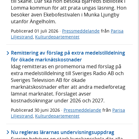
till Skåne. Där ska hon besöka Bjärreds bibliotek i
Lomma kommun för att prata ungas läsning. Hon
besöker även Ekebofestivalen i Munka Ljungby
utanför Ängelholm.
Publicerad
01 juli 2026
·
Pressmeddelande
från
Parisa
Liljestrand
,
Kulturdepartementet
Remittering av förslag på extra medelstilldelning
för ökade marknätskostnader
Idag remitteras en promemoria med förslag på
extra medelstilldelning till Sveriges Radio AB och
Sveriges Television AB för ökade
marknätskostnader efter att andra medieföretag
lämnat marknätet. Förslaget avser
kostnadsökningar under 2026 och 2027.
Publicerad
30 juni 2026
·
Pressmeddelande
från
Parisa
Liljestrand
,
Kulturdepartementet
Nu regleras lärarnas undervisningsuppdrag