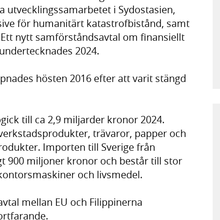
a utvecklingssamarbetet i Sydostasien,
ive för humanitärt katastrofbistånd, samt
tt nytt samförståndsavtal om finansiellt
e undertecknades 2024.
pnades hösten 2016 efter att varit stängd
gick till ca 2,9 miljarder kronor 2024.
verkstadsprodukter, trävaror, papper och
ukter. Importen till Sverige från
gt 900 miljoner kronor och består till stor
kontorsmaskiner och livsmedel.
vtal mellan EU och Filippinerna
ortfarande.