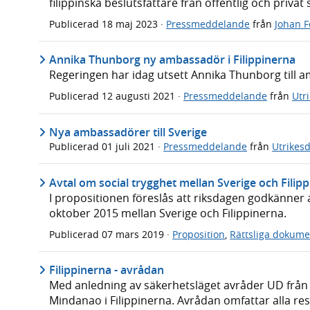
filippinska beslutsfattare från offentlig och privat 
Publicerad
18 maj 2023
·
Pressmeddelande
från
Johan F
Annika Thunborg ny ambassadör i Filippinerna
Regeringen har idag utsett Annika Thunborg till a
Publicerad
12 augusti 2021
·
Pressmeddelande
från
Utr
Nya ambassadörer till Sverige
Publicerad
01 juli 2021
·
Pressmeddelande
från
Utrikes
Avtal om social trygghet mellan Sverige och Filip
I propositionen föreslås att riksdagen godkänner 
oktober 2015 mellan Sverige och Filippinerna.
Publicerad
07 mars 2019
·
Proposition
,
Rättsliga dokume
Filippinerna - avrådan
Med anledning av säkerhetsläget avråder UD från r
Mindanao i Filippinerna. Avrådan omfattar alla reso