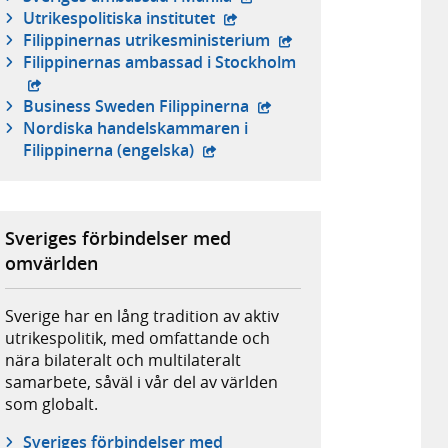
- extern webbplats,
Utrikespolitiska institutet
- extern webbplats,
Filippinernas utrikesministerium
- extern webbplats,
Filippinernas ambassad i Stockholm
- extern webbplats,
Business Sweden Filippinerna
Nordiska handelskammaren i
- extern webbplats,
Filippinerna (engelska)
Sveriges förbindelser med
omvärlden
Sverige har en lång tradition av aktiv
utrikespolitik, med omfattande och
nära bilateralt och multilateralt
samarbete, såväl i vår del av världen
som globalt.
Sveriges förbindelser med