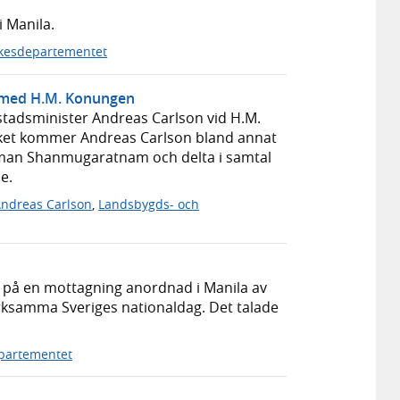
i Manila.
ikesdepartementet
s med H.M. Konungen
stadsminister Andreas Carlson vid H.M.
öket kommer Andreas Carlson bland annat
man Shanmugaratnam och delta i samtal
e.
ndreas Carlson
,
Landsbygds- och
4, på en mottagning anordnad i Manila av
rksamma Sveriges nationaldag. Det talade
partementet