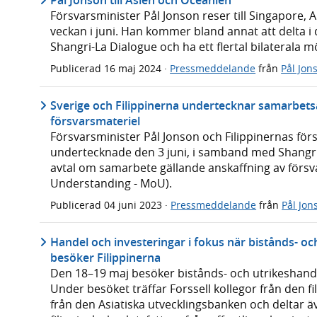
Pål Jonson till Asien och Oceanien
Försvarsminister Pål Jonson reser till Singapore, A
veckan i juni. Han kommer bland annat att delta i
Shangri-La Dialogue och ha ett flertal bilaterala m
Publicerad
16 maj 2024
·
Pressmeddelande
från
Pål Jon
Sverige och Filippinerna undertecknar samarbetsa
försvarsmateriel
Försvarsminister Pål Jonson och Filippinernas förs
undertecknade den 3 juni, i samband med Shangri
avtal om samarbete gällande anskaffning av för
Understanding - MoU).
Publicerad
04 juni 2023
·
Pressmeddelande
från
Pål Jon
Handel och investeringar i fokus när bistånds- oc
besöker Filippinerna
Den 18–19 maj besöker bistånds- och utrikeshandel
Under besöket träffar Forssell kollegor från den 
från den Asiatiska utvecklingsbanken och deltar 