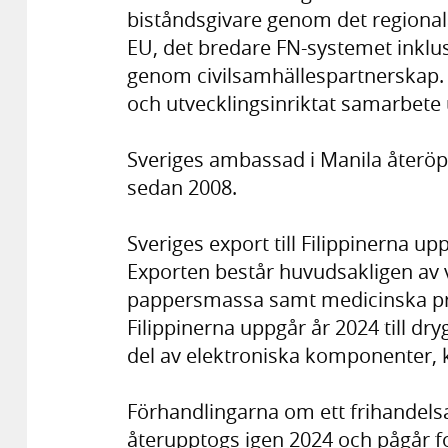
biståndsgivare genom det regional
EU, det bredare FN-systemet inklus
genom civilsamhällespartnerskap. E
och utvecklingsinriktat samarbet
Sveriges ambassad i Manila återöp
sedan 2008.
Sveriges export till Filippinerna upp
Exporten består huvudsakligen av 
pappersmassa samt medicinska prod
Filippinerna uppgår år 2024 till dry
del av elektroniska komponenter, 
Förhandlingarna om ett frihandelsa
återupptogs igen 2024 och pågår f