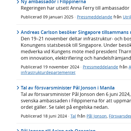
Ny ambassadör i Filippinerna
Regeringen har utsett Anna Ferry till ambassadör 
Publicerad
09 januari 2025
·
Pressmeddelande
från
Utr
Andreas Carlson besöker Singapore tillsamman
Den 19–21 november deltar infrastruktur- och bo
Konungens statsbesök till Singapore. Under bes
medverka vid Kungens möte med president Thar
om innovation, elektrifiering och handelsfrämjand
Publicerad
19 november 2024
·
Pressmeddelande
från
A
infrastrukturdepartementet
Tal av försvarsminister Pål Jonson i Manila
Tal av försvarsminister Pål Jonson den 6 juni 202
svenska ambassaden i Filippinerna för att uppmä
ordet gäller. Se talet på engelska nedan.
Publicerad
18 juni 2024
·
Tal
från
Pål Jonson
,
Försvarsde