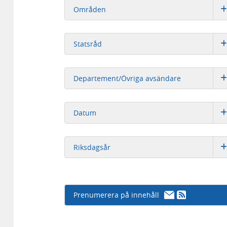
Områden
Statsråd
Departement/Övriga avsändare
Datum
Riksdagsår
Prenumerera på innehåll