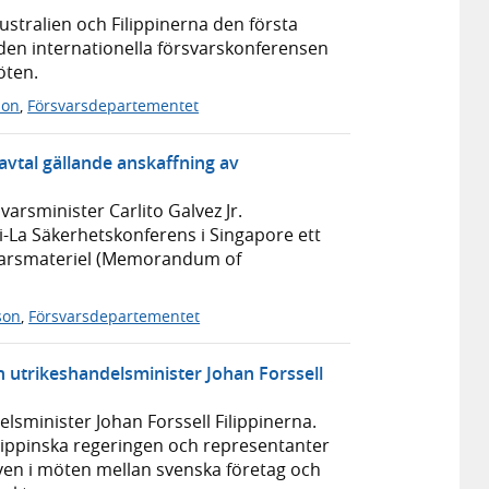
ustralien och Filippinerna den första
 den internationella försvarskonferensen
öten.
son
,
Försvarsdepartementet
vtal gällande anskaffning av
varsminister Carlito Galvez Jr.
-La Säkerhetskonferens i Singapore ett
svarsmateriel (Memorandum of
son
,
Försvarsdepartementet
h utrikeshandelsminister Johan Forssell
sminister Johan Forssell Filippinerna.
filippinska regeringen och representanter
även i möten mellan svenska företag och