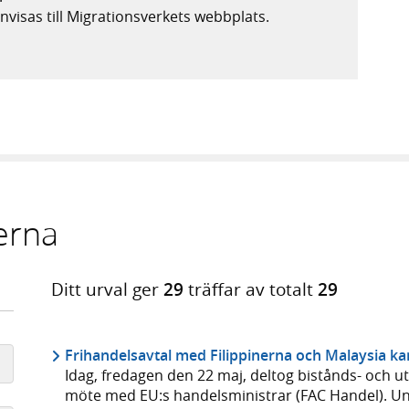
nvisas till Migrationsverkets webbplats.
s i ny flik, extern webbplats,
erna
Ditt urval ger
29
träffar av totalt
29
Frihandelsavtal med Filippinerna och Malaysia ka
Idag, fredagen den 22 maj, deltog bistånds- och u
möte med EU:s handelsministrar (FAC Handel). U