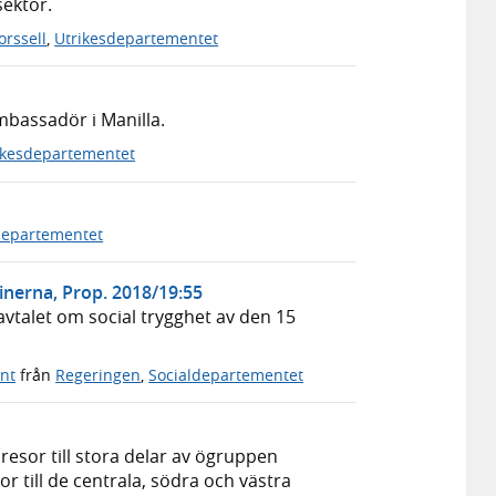
sektor.
orssell
,
Utrikesdepartementet
mbassadör i Manilla.
ikesdepartementet
departementet
pinerna, Prop. 2018/19:55
avtalet om social trygghet av den 15
nt
från
Regeringen
,
Socialdepartementet
esor till stora delar av ögruppen
r till de centrala, södra och västra