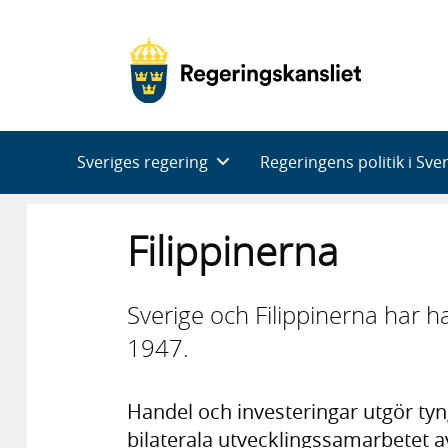
Huvudnavigering
Sveriges regering
Regeringens politik i Sve
Filippinerna
Sverige och Filippinerna har h
1947.
Handel och investeringar utgör tyng
bilaterala utvecklingssamarbetet a