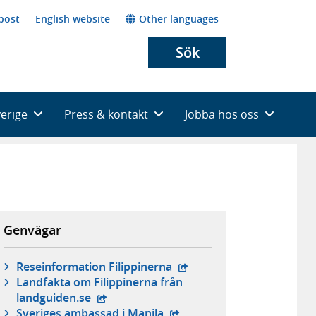
post
English website
Other languages
Sök
verige
Press & kontakt
Jobba hos oss
Genvägar
- extern webbplats,
Reseinformation Filippinerna
Landfakta om Filippinerna från
- extern webbplats,
landguiden.se
- extern webbplats,
Sveriges ambassad i Manila