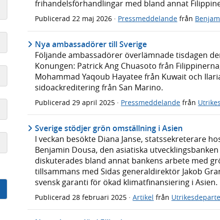
frihandelsförhandlingar med bland annat Filippin
Publicerad
22 maj 2026
·
Pressmeddelande
från
Benjam
Nya ambassadörer till Sverige
Följande ambassadörer överlämnade tisdagen den 29
Konungen: Patrick Ang Chuasoto från Filippinern
Mohammad Yaqoub Hayatee från Kuwait och Ilaria 
sidoackreditering från San Marino.
Publicerad
29 april 2025
·
Pressmeddelande
från
Utrike
Sverige stödjer grön omställning i Asien
I veckan besökte Diana Janse, statssekreterare ho
Benjamin Dousa, den asiatiska utvecklingsbanken 
diskuterades bland annat bankens arbete med grö
tillsammans med Sidas generaldirektör Jakob Grani
svensk garanti för ökad klimatfinansiering i Asien.
Publicerad
28 februari 2025
·
Artikel
från
Utrikesdepart