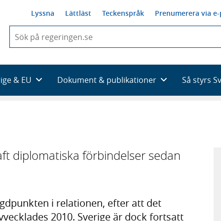
Lyssna
Lättläst
Teckenspråk
Prenumerera via e-
När
du
börjar
skriva
så
rige & EU
Dokument & publikationer
Så styrs S
framträder
en
lista
med
sökförslag
aft diplomatiska förbindelser sedan
dpunkten i relationen, efter att det
vvecklades 2010. Sverige är dock fortsatt