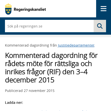
Me
När
Sö
du
börjar
skriva
så
Kommenterad dagordning från
Justitiedepartementet
framträder
en
Kommenterad dagordning för
lista
med
rådets möte för rättsliga och
sökförslag
inrikes frågor (RIF) den 3–4
december 2015
Publicerad
27 november 2015
Ladda ner: