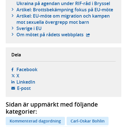
Ukraina på agendan under RIF-råd i Bryssel
Artikel: Brottsbekämpning fokus på EU-möte
Artikel: EU-möte om migration och kampen
mot sexuella övergrepp mot barn
Sverige i EU
- extern webbplats,
Om mötet på rådets webbplats
Dela
- öppnas i ny flik, extern webbplats,
Facebook
- öppnas i ny flik, extern webbplats,
X
- öppnas i ny flik, extern webbplats,
LinkedIn
- öppnar din e-postklient,
E-post
Sidan är uppmärkt med följande
kategorier:
Kommenterad dagordning
Carl-Oskar Bohlin