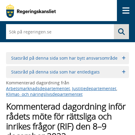
Me
När
Sö
du
börjar
skriva
så
framträder
Statsråd på denna sida som har bytt ansvarsområde
en
lista
Statsråd på denna sida som har entledigats
med
sökförslag
Kommenterad dagordning från
Arbetsmarknadsdepartementet
,
Justitiedepartementet
,
Klimat- och näringslivsdepartementet
Kommenterad dagordning inför
rådets möte för rättsliga och
inrikes frågor (RIF) den 8–9