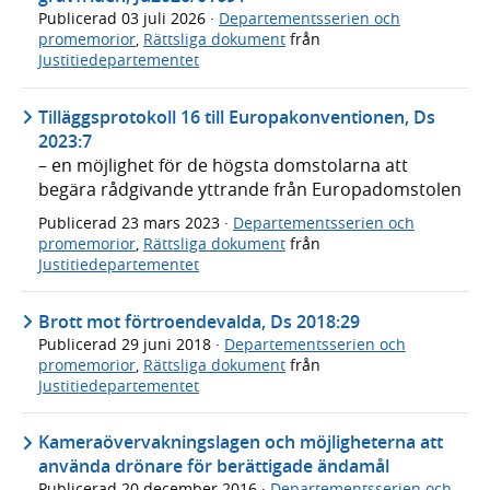
Publicerad
03 juli 2026
·
Departementsserien och
promemorior
,
Rättsliga dokument
från
Justitiedepartementet
Tilläggsprotokoll 16 till Europakonventionen, Ds
2023:7
– en möjlighet för de högsta domstolarna att
begära rådgivande yttrande från Europadomstolen
Publicerad
23 mars 2023
·
Departementsserien och
promemorior
,
Rättsliga dokument
från
Justitiedepartementet
Brott mot förtroendevalda, Ds 2018:29
Publicerad
29 juni 2018
·
Departementsserien och
promemorior
,
Rättsliga dokument
från
Justitiedepartementet
Kameraövervakningslagen och möjligheterna att
använda drönare för berättigade ändamål
Publicerad
20 december 2016
·
Departementsserien och