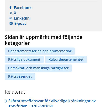
- öppnas i ny flik, extern webbplats,
Facebook
- öppnas i ny flik, extern webbplats,
X
- öppnas i ny flik, extern webbplats,
LinkedIn
- öppnar din e-postklient,
E-post
Sidan är uppmärkt med följande
kategorier
Departementsserien och promemorior
Rättsliga dokument
Kulturdepartementet
Demokrati och mänskliga rättigheter
Rättsväsendet
Relaterat
Skärpt straffansvar för allvarliga kränkningar av
gravfriden, Ju2026/01691