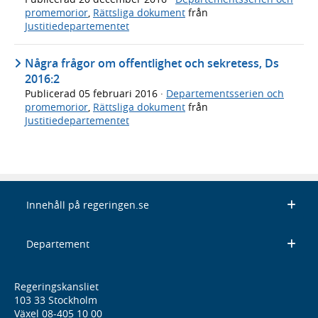
promemorior
,
Rättsliga dokument
från
Justitiedepartementet
Några frågor om offentlighet och sekretess, Ds
2016:2
Publicerad
05 februari 2016
·
Departementsserien och
promemorior
,
Rättsliga dokument
från
Justitiedepartementet
Innehåll på regeringen.se
Departement
Regeringskansliet
103 33 Stockholm
Växel 08-405 10 00