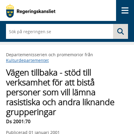
Me
När
Sö
du
börjar
skriva
så
Departementsserien och promemorior från
framträder
Kulturdepartementet
en
lista
Vägen tillbaka - stöd till
med
sökförslag
verksamhet för att bistå
personer som vill lämna
rasistiska och andra liknande
grupperingar
Ds 2001:70
Publicerad
01 januari 2001