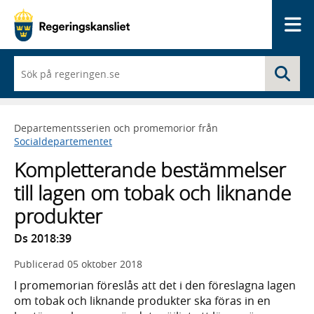
Me
När
Sö
du
börjar
skriva
så
Departementsserien och promemorior från
framträder
Socialdepartementet
en
lista
Kompletterande bestämmelser
med
sökförslag
till lagen om tobak och liknande
produkter
Ds 2018:39
Publicerad
05 oktober 2018
I promemorian föreslås att det i den föreslagna lagen
om tobak och liknande produkter ska föras in en