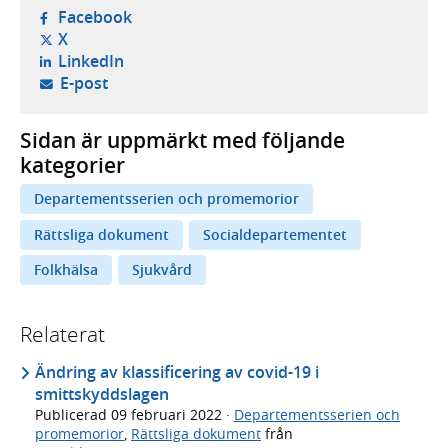
- öppnas i ny flik, extern webbplats,
Facebook
- öppnas i ny flik, extern webbplats,
X
- öppnas i ny flik, extern webbplats,
LinkedIn
- öppnar din e-postklient,
E-post
Sidan är uppmärkt med följande
kategorier
Departementsserien och promemorior
Rättsliga dokument
Socialdepartementet
Folkhälsa
Sjukvård
Relaterat
Ändring av klassificering av covid-19 i
smittskyddslagen
Publicerad
09 februari 2022
·
Departementsserien och
promemorior
,
Rättsliga dokument
från