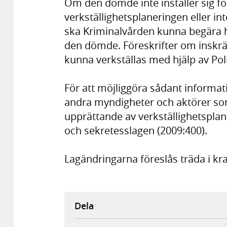
Om den dömde inte inställer sig fö
verkställighetsplaneringen eller i
ska Kriminalvården kunna begära h
den dömde. Föreskrifter om inskrä
kunna verkställas med hjälp av Po
För att möjliggöra sådant informa
andra myndigheter och aktörer so
upprättande av verkställighetsplane
och sekretesslagen (2009:400).
Lagändringarna föreslås träda i kraf
Dela