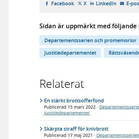
- öppnas i ny flik, extern w
- öppnas i ny flik, ext
- öppnas i
Facebook
X
LinkedIn
E-pos
Sidan är uppmärkt med följande 
Departementsserien och promemorior
Justitiedepartementet
Rättsväsend
Relaterat
En stärkt brottsofferfond
Publicerad
15 mars 2022
·
Departementsseri
Justitiedepartementet
Skärpta straff för knivbrott
Publicerad
17 maj 2021
·
Departementsserie