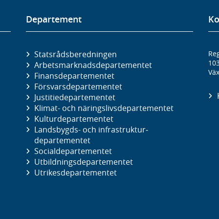
Departement
Ko
Statsrådsberedningen
Reg
10
Arbetsmarknads­departementet
Väx
Finans­departementet
Försvars­departementet
Justitie­departementet
Klimat- och näringslivs­departementet
Kultur­departementet
Landsbygds- och infrastruktur­
departementet
Social­departementet
Utbildnings­departementet
Utrikes­departementet