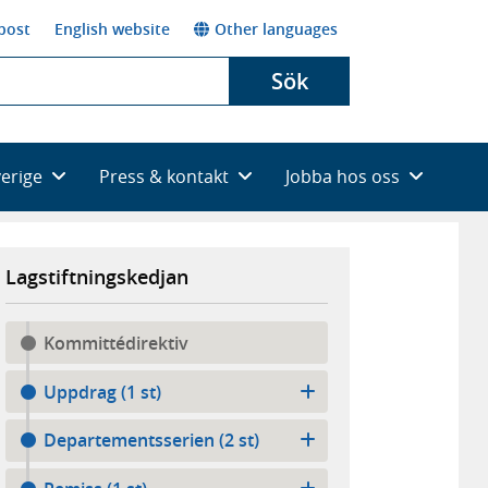
post
English website
Other languages
Sök
verige
Press & kontakt
Jobba hos oss
Lagstiftningskedjan
Kommittédirektiv
Uppdrag (1 st)
Departementsserien (2 st)