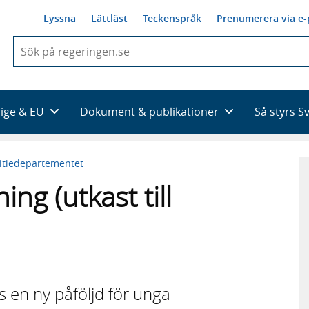
Lyssna
Lättläst
Teckenspråk
Prenumerera via e-
När
du
börjar
skriva
så
rige & EU
Dokument & publikationer
Så styrs S
framträder
en
lista
titiedepartementet
med
sökförslag
g (utkast till
rs en ny påföljd för unga