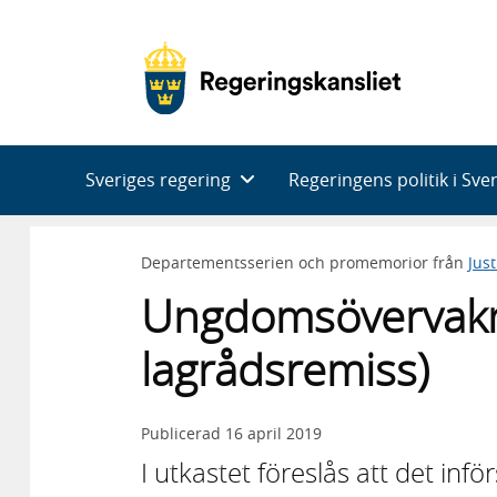
Huvudnavigering
Sveriges regering
Regeringens politik i Sve
Departementsserien och promemorior från
Jus
Ungdomsövervaknin
lagrådsremiss)
Publicerad
16 april 2019
I utkastet föreslås att det infö