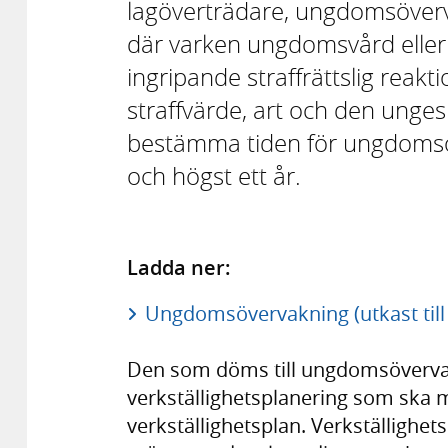
lagöverträdare, ungdomsövervak
där varken ungdomsvård eller 
ingripande straffrättslig reakt
straffvärde, art och den unges 
bestämma tiden för ungdomsöv
och högst ett år.
Ladda ner:
Ungdomsövervakning (utkast till
Den som döms till ungdomsöverva
verkställighetsplanering som ska m
verkställighetsplan. Verkställighet