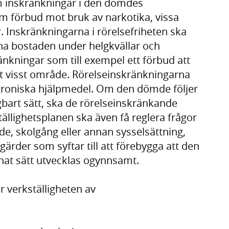
 inskränkningar i den dömdes
om förbud mot bruk av narkotika, vissa
. Inskränkningarna i rörelsefriheten ska
mna bostaden under helgkvällar och
änkningar som till exempel ett förbud att
ett visst område. Rörelseinskränkningarna
ktroniska hjälpmedel. Om den dömde följer
gbart sätt, ska de rörelseinskränkande
ällighetsplanen ska även få reglera frågor
, skolgång eller annan sysselsättning,
rder som syftar till att förebygga att den
nnat sätt utvecklas ogynnsamt.
r verkställigheten av