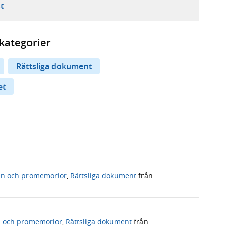
ebbplats,
ern webbplats,
 ny flik, extern webbplats,
- öppnar din e-postklient,
t
kategorier
Rättsliga dokument
et
en och promemorior
,
Rättsliga dokument
från
n och promemorior
,
Rättsliga dokument
från