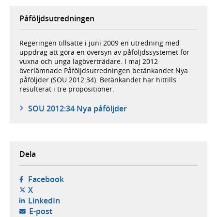
Påföljdsutredningen
Regeringen tillsatte i juni 2009 en utredning med
uppdrag att göra en översyn av påföljdssystemet för
vuxna och unga lagöverträdare. I maj 2012
överlämnade Påföljdsutredningen betänkandet Nya
påföljder (SOU 2012:34). Betänkandet har hittills
resulterat i tre propositioner.
SOU 2012:34 Nya påföljder
Dela
- öppnas i ny flik, extern webbplats,
Facebook
- öppnas i ny flik, extern webbplats,
X
- öppnas i ny flik, extern webbplats,
LinkedIn
- öppnar din e-postklient,
E-post