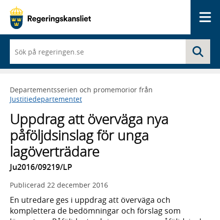
Me
När
Sö
du
börjar
skriva
så
Departementsserien och promemorior från
framträder
Justitiedepartementet
en
lista
Uppdrag att överväga nya
med
sökförslag
påföljdsinslag för unga
lagöverträdare
Ju2016/09219/LP
Publicerad
22 december 2016
En utredare ges i uppdrag att överväga och
komplettera de bedömningar och förslag som