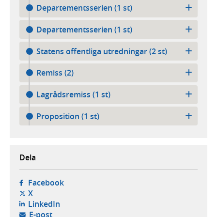
Departementsserien (1 st)
Departementsserien (1 st)
Statens offentliga utredningar (2 st)
Remiss (2)
Lagrådsremiss (1 st)
Proposition (1 st)
Dela
- öppnas i ny flik, extern webbplats,
Facebook
- öppnas i ny flik, extern webbplats,
X
- öppnas i ny flik, extern webbplats,
LinkedIn
- öppnar din e-postklient,
E-post