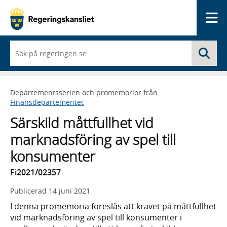
Me
När
Sö
du
börjar
skriva
så
Departementsserien och promemorior från
framträder
Finansdepartementet
en
lista
Särskild måttfullhet vid
med
sökförslag
marknadsföring av spel till
konsumenter
Fi2021/02357
Publicerad
14 juni 2021
I denna promemoria föreslås att kravet på måttfullhet
vid marknadsföring av spel till konsumenter i