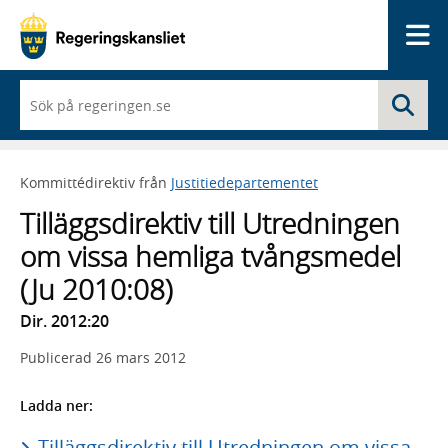
Me
När
Sö
du
börjar
skriva
så
Kommittédirektiv från
Justitiedepartementet
framträder
en
Tilläggsdirektiv till Utredningen
lista
med
om vissa hemliga tvångsmedel
sökförslag
(Ju 2010:08)
Dir. 2012:20
Publicerad
26 mars 2012
Ladda ner:
Tilläggsdirektiv till Utredningen om vissa