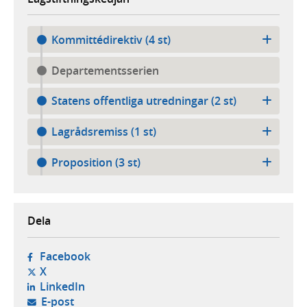
Kommittédirektiv (4 st)
Departementsserien
Statens offentliga utredningar (2 st)
Lagrådsremiss (1 st)
Proposition (3 st)
Dela
- öppnas i ny flik, extern webbplats,
Facebook
- öppnas i ny flik, extern webbplats,
X
- öppnas i ny flik, extern webbplats,
LinkedIn
- öppnar din e-postklient,
E-post