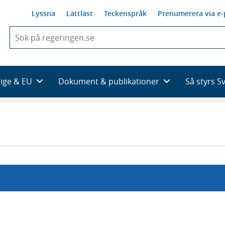
Lyssna
Lättläst
Teckenspråk
Prenumerera via e-
När
du
börjar
skriva
så
rige & EU
Dokument & publikationer
Så styrs S
framträder
en
lista
med
sökförslag