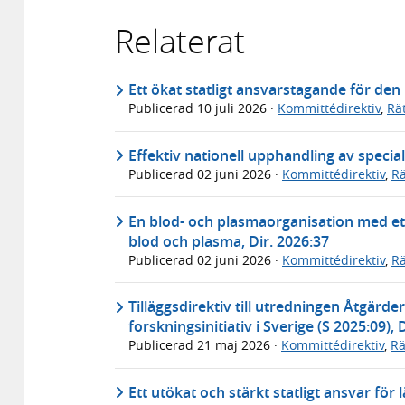
Relaterat
Ett ökat statligt ansvarstagande för den
Publicerad
10 juli 2026
·
Kommittédirektiv
,
Rä
Effektiv nationell upphandling av speciali
Publicerad
02 juni 2026
·
Kommittédirektiv
,
Rä
En blod- och plasmaorganisation med ett 
blod och plasma, Dir. 2026:37
Publicerad
02 juni 2026
·
Kommittédirektiv
,
Rä
Tilläggsdirektiv till utredningen Åtgärde
forskningsinitiativ i Sverige (S 2025:09), 
Publicerad
21 maj 2026
·
Kommittédirektiv
,
Rä
Ett utökat och stärkt statligt ansvar för