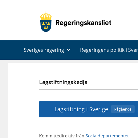
Huvudnavigering
Sveriges regering
Regeringens politik i Sve
Lagstiftningskedja
Lagstiftning i Sverige
Pågående
Kommittédirektiv från
Socialdepartementet