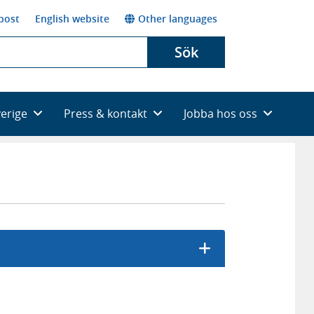
post
English website
Other languages
Sök
verige
Press & kontakt
Jobba hos oss