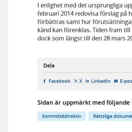
I enlighet med det ursprungliga u
februari 2014 redovisa förslag på 
förbättras samt hur förutsättningar
känd kan förenklas. Tiden fram till 
dock som längst till den 28 mars 2
Dela
- öppnas i ny flik, extern w
- öppnas i ny flik, ext
- öppnas i
Facebook
X
LinkedIn
E-pos
Sidan är uppmärkt med följande 
Kommittédirektiv
Rättsliga dokume