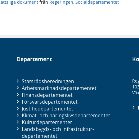
Rättsliga dokument
från
Regeringen
,
Socialdepartementet
Departement
Ko
Statsrådsberedningen
Reg
10
Arbetsmarknads­departementet
Väx
Finans­departementet
Försvars­departementet
Justitie­departementet
Klimat- och näringslivs­departementet
Kultur­departementet
Landsbygds- och infrastruktur­
departementet