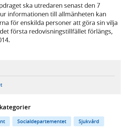
ppdraget ska utredaren senast den 7
hur informationen till allmänheten kan
na för enskilda personer att göra sin vilja
det första redovisningstillfället förlängs,
014.
ebbplats,
ern webbplats,
 ny flik, extern webbplats,
- öppnar din e-postklient,
t
kategorier
nt
Socialdepartementet
Sjukvård