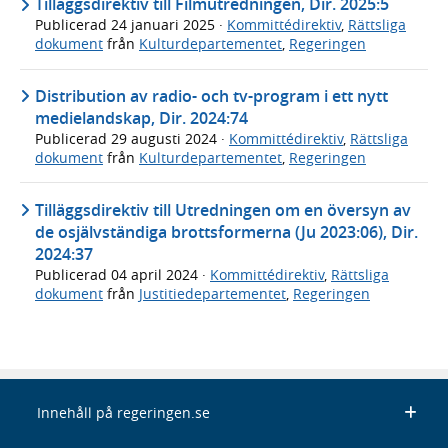
Tilläggsdirektiv till Filmutredningen, Dir. 2025:5
Publicerad
24 januari 2025
·
Kommittédirektiv
,
Rättsliga
dokument
från
Kulturdepartementet
,
Regeringen
Distribution av radio- och tv-program i ett nytt
medielandskap, Dir. 2024:74
Publicerad
29 augusti 2024
·
Kommittédirektiv
,
Rättsliga
dokument
från
Kulturdepartementet
,
Regeringen
Tilläggsdirektiv till Utredningen om en översyn av
de osjälvständiga brottsformerna (Ju 2023:06), Dir.
2024:37
Publicerad
04 april 2024
·
Kommittédirektiv
,
Rättsliga
dokument
från
Justitiedepartementet
,
Regeringen
Innehåll på regeringen.se