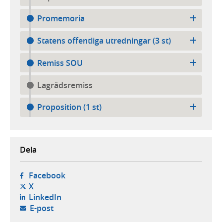
Promemoria
Statens offentliga utredningar (3 st)
Remiss SOU
Lagrådsremiss
Proposition (1 st)
Dela
- öppnas i ny flik, extern webbplats,
Facebook
- öppnas i ny flik, extern webbplats,
X
- öppnas i ny flik, extern webbplats,
LinkedIn
- öppnar din e-postklient,
E-post