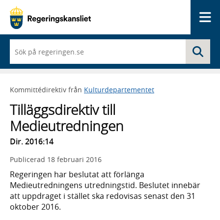
Me
När
Sö
du
börjar
skriva
så
Kommittédirektiv från
Kulturdepartementet
framträder
en
Tilläggsdirektiv till
lista
med
Medieutredningen
sökförslag
Dir. 2016:14
Publicerad
18 februari 2016
Regeringen har beslutat att förlänga
Medieutredningens utredningstid. Beslutet innebär
att uppdraget i stället ska redovisas senast den 31
oktober 2016.