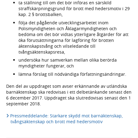
ta ställning till om det bör införas en särskild
straffskärpningsgrund för brott med hedersmotiv i 29
kap. 2 § brottsbalken,
följa det pågående utvecklingsarbetet inom
Polismyndigheten och Åklagarmyndigheten och
bedöma om det bör vidtas ytterligare åtgärder för att
öka förutsättningarna för lagföring för brotten
äktenskapstvång och vilseledande till
tvångsäktenskapsresa,
undersöka hur samverkan mellan olika berörda
myndigheter fungerar, och
lämna förslag till nödvändiga författningsändringar.
Den del av uppdraget som avser erkännande av utländska
barnäktenskap ska redovisas i ett delbetänkande senast den
6 december 2017. Uppdraget ska slutredovisas senast den 1
september 2018.
Pressmeddelande: Starkare skydd mot barnäktenskap,
tvångsäktenskap och brott med hedersmotiv