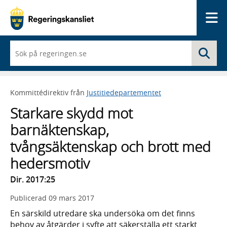
Me
När
Sö
du
börjar
skriva
så
Kommittédirektiv från
Justitiedepartementet
framträder
en
Starkare skydd mot
lista
med
barnäktenskap,
sökförslag
tvångsäktenskap och brott med
hedersmotiv
Dir. 2017:25
Publicerad
09 mars 2017
En särskild utredare ska undersöka om det finns
behov av åtgärder i syfte att säkerställa ett starkt