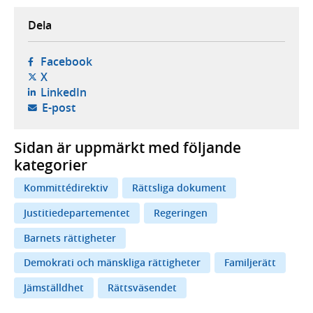
Dela
- öppnas i ny flik, extern webbplats,
Facebook
- öppnas i ny flik, extern webbplats,
X
- öppnas i ny flik, extern webbplats,
LinkedIn
- öppnar din e-postklient,
E-post
Sidan är uppmärkt med följande
kategorier
Kommittédirektiv
Rättsliga dokument
Justitiedepartementet
Regeringen
Barnets rättigheter
Demokrati och mänskliga rättigheter
Familjerätt
Jämställdhet
Rättsväsendet