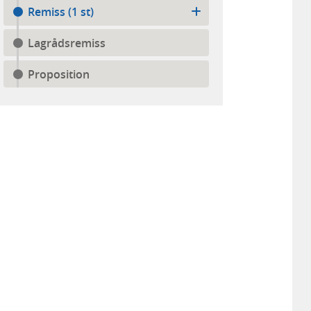
Remiss (1 st)
Lagrådsremiss
Proposition