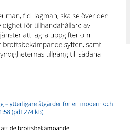
euman, f.d. lagman, ska se över den
ldighet för tillhandahållare av
änster att lagra uppgifter om
r brottsbekämpande syften, samt
ndigheternas tillgång till sådana
 – ytterligare åtgärder för en modern och
1:58 (pdf 274 kB)
lla att de brottsbekämpande