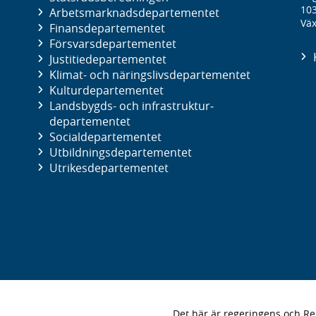
10
Arbetsmarknads­departementet
Väx
Finans­departementet
Försvars­departementet
Justitie­departementet
Klimat- och näringslivs­departementet
Kultur­departementet
Landsbygds- och infrastruktur­
departementet
Social­departementet
Utbildnings­departementet
Utrikes­departementet
Det här är regeringens och 