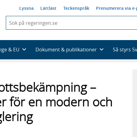
Lyssna
Lättläst
Teckenspråk
Prenumerera via e-
När
du
börjar
skriva
så
rige & EU
Dokument & publikationer
Så styrs S
framträder
en
lista
med
sökförslag
rottsbekämpning –
der för en modern och
lering