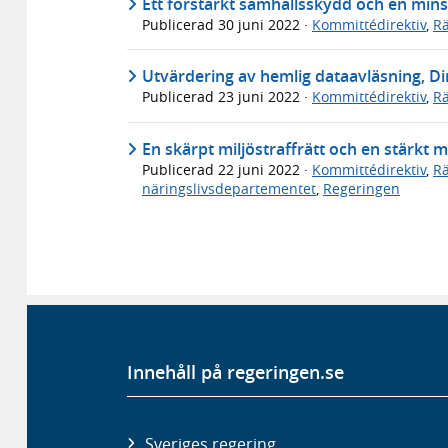
Ett förstärkt samhällsskydd och en minska
Publicerad
30 juni 2022
·
Kommittédirektiv
,
Rä
Utvärdering av hemlig dataavläsning, Di
Publicerad
23 juni 2022
·
Kommittédirektiv
,
Rä
En skärpt miljöstraffrätt och en stärkt 
Publicerad
22 juni 2022
·
Kommittédirektiv
,
Rä
näringslivsdepartementet
,
Regeringen
Innehåll på regeringen.se
Sveriges regering