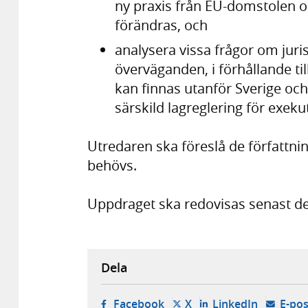
ny praxis från EU-domstolen oc
förändras, och
analysera vissa frågor om jurisd
överväganden, i förhållande til
kan finnas utanför Sverige och 
särskild lagreglering för exekut
Utredaren ska föreslå de författn
behövs.
Uppdraget ska redovisas senast de
Dela
- öppnas i ny flik, extern w
- öppnas i ny flik, ext
- öppnas i
Facebook
X
LinkedIn
E-pos