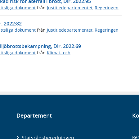
d risk för återfall i brott, Dir. 2022:95
ttsliga dokument
från
Justitiedepartementet
,
Regeringen
r. 2022:82
ttsliga dokument
från
Justitiedepartementet
,
Regeringen
miljöbrottsbekämpning, Dir. 2022:69
ttsliga dokument
från
Klimat- och
Departement
Ko
Statsrådsberedningen
Reg