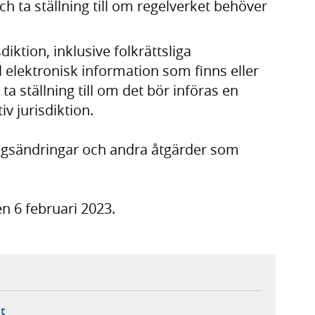
h ta ställning till om regelverket behöver
iktion, inklusive folkrättsliga
l elektronisk information som finns eller
ta ställning till om det bör införas en
iv jurisdiktion.
ingsändringar och andra åtgärder som
n 6 februari 2023.
ebbplats,
ern webbplats,
 ny flik, extern webbplats,
- öppnar din e-postklient,
t