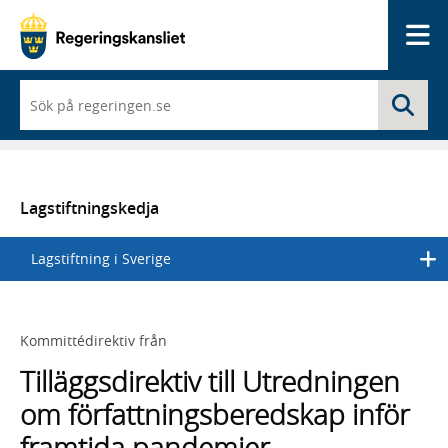
Me
När
Sö
du
börjar
skriva
så
framträder
en
Lagstiftningskedja
lista
med
Lagstiftning i Sverige
sökförslag
Kommittédirektiv från
Tilläggsdirektiv till Utredningen
om författningsberedskap inför
framtida pandemier