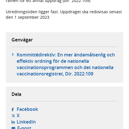
ramen för ett annat uppdrag (dir. 2022:109).
Utredningstiden ligger fast. Uppdraget ska redovisas senast
den 1 september 2023.
Genvägar
Kommittédirektiv: En mer ändamålsenlig och
effektiv ordning för de nationella
vaccinationsprogrammen och det nationella
vaccinationsregistret, Dir. 2022:109
Dela
- öppnas i ny flik, extern webbplats,
Facebook
- öppnas i ny flik, extern webbplats,
X
- öppnas i ny flik, extern webbplats,
LinkedIn
- öppnar din e-postklient,
E-post