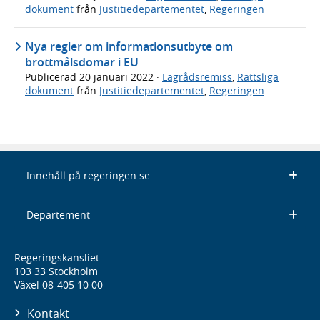
dokument
från
Justitiedepartementet
,
Regeringen
Nya regler om informationsutbyte om
brottmålsdomar i EU
Publicerad
20 januari 2022
·
Lagrådsremiss
,
Rättsliga
dokument
från
Justitiedepartementet
,
Regeringen
Innehåll på regeringen.se
Departement
Regeringskansliet
103 33 Stockholm
Växel 08-405 10 00
Kontakt