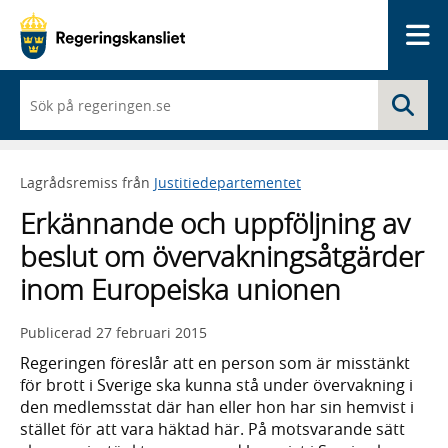
Me
När
Sö
du
börjar
skriva
så
Lagrådsremiss från
Justitiedepartementet
framträder
en
Erkännande och uppföljning av
lista
med
beslut om övervakningsåtgärder
sökförslag
inom Europeiska unionen
Publicerad
27 februari 2015
Regeringen föreslår att en person som är misstänkt
för brott i Sverige ska kunna stå under övervakning i
den medlemsstat där han eller hon har sin hemvist i
stället för att vara häktad här. På motsvarande sätt