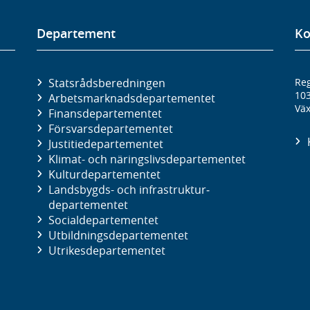
Departement
Ko
Statsrådsberedningen
Reg
10
Arbetsmarknads­departementet
Väx
Finans­departementet
Försvars­departementet
Justitie­departementet
Klimat- och näringslivs­departementet
Kultur­departementet
Landsbygds- och infrastruktur­
departementet
Social­departementet
Utbildnings­departementet
Utrikes­departementet