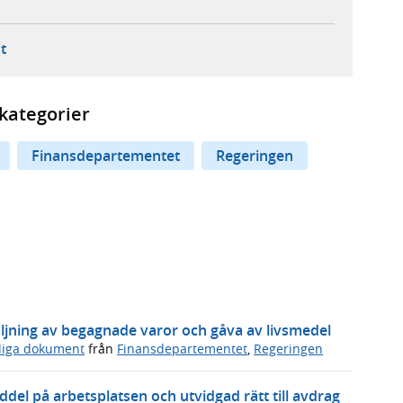
ebbplats,
ern webbplats,
 ny flik, extern webbplats,
- öppnar din e-postklient,
t
kategorier
Finansdepartementet
Regeringen
ljning av begagnade varor och gåva av livsmedel
sliga dokument
från
Finansdepartementet
,
Regeringen
del på arbetsplatsen och utvidgad rätt till avdrag