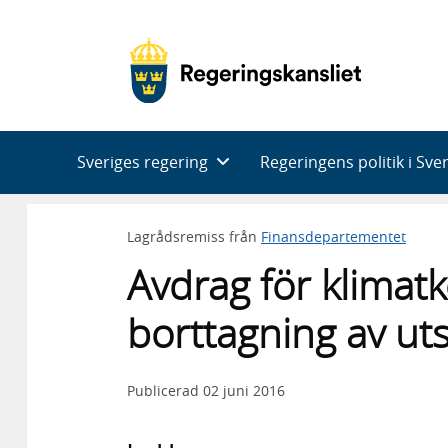
Huvudnavigering
Sveriges regering
Regeringens politik i Sve
Lagrådsremiss från
Finansdepartementet
Avdrag för klima
borttagning av ut
Publicerad
02 juni 2016