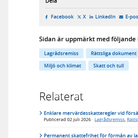
Dela
- öppnas i ny flik, extern w
- öppnas i ny flik, ext
- öppnas i
Facebook
X
LinkedIn
E-pos
Sidan är uppmärkt med följande 
Lagrådsremiss
Rättsliga dokument
Miljö och klimat
Skatt och tull
Relaterat
Enklare mervärdesskatteregler vid försä
Publicerad
02 juli 2026
·
Lagrådsremiss
,
Rätt
Permanent skattefrihet för förmån av lad