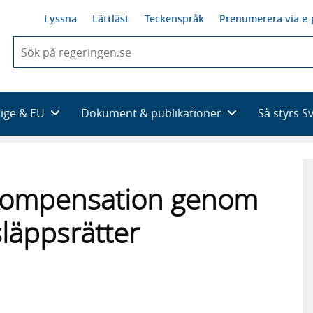
Lyssna
Lättläst
Teckenspråk
Prenumerera via e-
När
du
börjar
skriva
så
rige & EU
Dokument & publikationer
Så styrs S
framträder
en
lista
med
sökförslag
tkompensation genom
släppsrätter