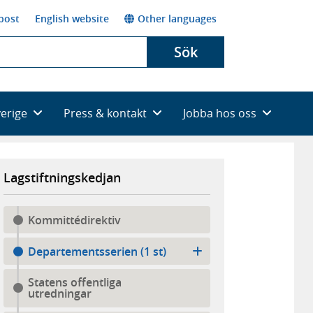
post
English website
Other languages
Sök
verige
Press & kontakt
Jobba hos oss
Lagstiftningskedjan
Kommittédirektiv
Departementsserien (1 st)
Statens offentliga
utredningar