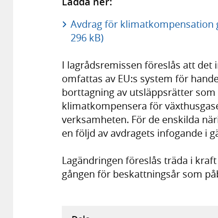
Ladda ner:
Avdrag för klimatkompensation g
296 kB)
I lagrådsremissen föreslås att det i
omfattas av EU:s system för handel
borttagning av utsläppsrätter som u
klimatkompensera för växthusgase
verksamheten. För de enskilda nä
en följd av avdragets infogande i gä
Lagändringen föreslås träda i kraft
gången för beskattningsår som på