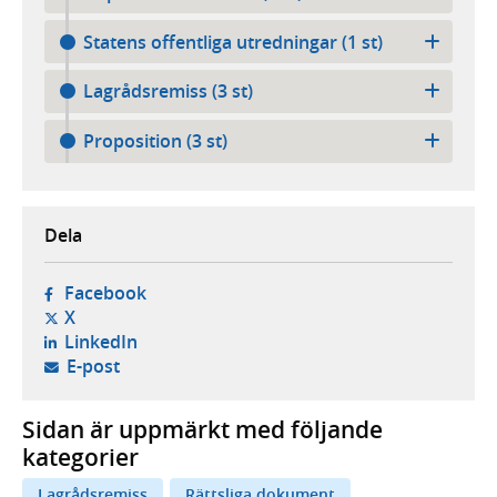
Statens offentliga utredningar (1 st)
Lagrådsremiss (3 st)
Proposition (3 st)
Dela
- öppnas i ny flik, extern webbplats,
Facebook
- öppnas i ny flik, extern webbplats,
X
- öppnas i ny flik, extern webbplats,
LinkedIn
- öppnar din e-postklient,
E-post
Sidan är uppmärkt med följande
kategorier
Lagrådsremiss
Rättsliga dokument