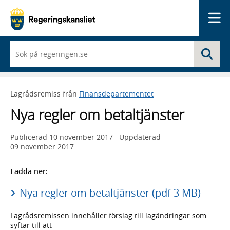
Me
När
Sö
du
börjar
skriva
så
Lagrådsremiss från
Finansdepartementet
framträder
en
Nya regler om betaltjänster
lista
med
sökförslag
Publicerad
10 november 2017
Uppdaterad
09 november 2017
Ladda ner:
Nya regler om betaltjänster (pdf 3 MB)
Lagrådsremissen innehåller förslag till lagändringar som
syftar till att