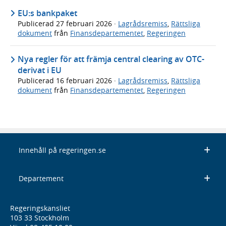
EU:s bankpaket
Publicerad
27 februari 2026
·
Lagrådsremiss
,
Rättsliga
dokument
från
Finansdepartementet
,
Regeringen
Nya regler för att främja central clearing av OTC-
derivat i EU
Publicerad
16 februari 2026
·
Lagrådsremiss
,
Rättsliga
dokument
från
Finansdepartementet
,
Regeringen
Innehåll på regeringen.se
Departement
Regeringskansliet
103 33 Stockholm