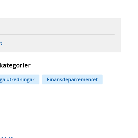
ebbplats,
ern webbplats,
 ny flik, extern webbplats,
- öppnar din e-postklient,
t
kategorier
iga utredningar
Finansdepartementet