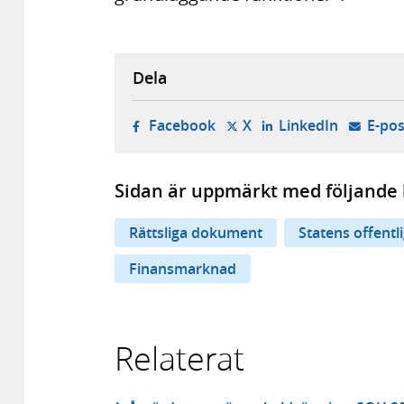
Dela
- öppnas i ny flik, extern w
- öppnas i ny flik, ext
- öppnas i
Facebook
X
LinkedIn
E-pos
Sidan är uppmärkt med följande 
Rättsliga dokument
Statens offentl
Finansmarknad
Relaterat