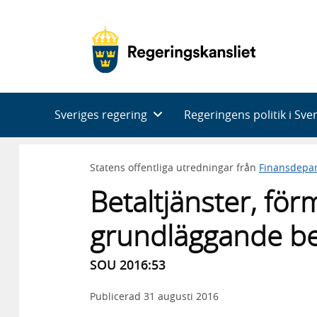
Huvudnavigering
Sveriges regering
Regeringens politik i Sve
Statens offentliga utredningar från
Finansdepa
Betaltjänster, för
grundläggande be
SOU 2016:53
Publicerad
31 augusti 2016