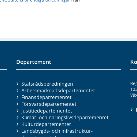
Departement
Ko
Statsrådsberedningen
Reg
10
Arbetsmarknads­departementet
Väx
Finans­departementet
Försvars­departementet
Justitie­departementet
Klimat- och näringslivs­departementet
Kultur­departementet
Landsbygds- och infrastruktur­