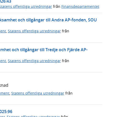
026:43
Statens offentliga utredningar
från
Finansdepartementet
ksamhet och tillgångar till Andra AP-fonden, SOU
ment
,
Statens offentliga utredningar
från
et och tillgångar till Tredje och Fjärde AP-
ment
,
Statens offentliga utredningar
från
knad
ument
,
Statens offentliga utredningar
från
2025:96
ent
,
Statens offentliga utredningar
från