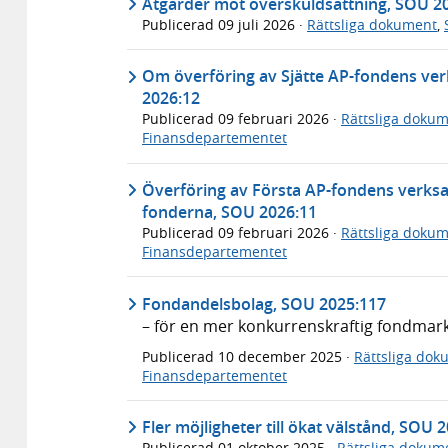
Åtgärder mot överskuldsättning, SOU 2
Publicerad
09 juli 2026
·
Rättsliga dokument
,
Om överföring av Sjätte AP-fondens ver
2026:12
Publicerad
09 februari 2026
·
Rättsliga doku
Finansdepartementet
Överföring av Första AP-fondens verksamh
fonderna, SOU 2026:11
Publicerad
09 februari 2026
·
Rättsliga doku
Finansdepartementet
Fondandelsbolag, SOU 2025:117
– för en mer konkurrenskraftig fondmar
Publicerad
10 december 2025
·
Rättsliga dok
Finansdepartementet
Fler möjligheter till ökat välstånd, SOU 
Publicerad
01 oktober 2025
·
Rättsliga dokum