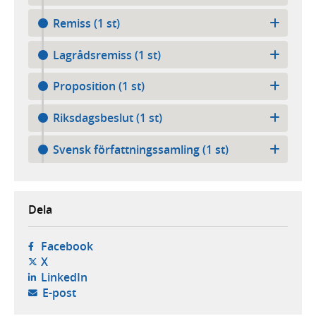
Remiss (1 st)
Lagrådsremiss (1 st)
Proposition (1 st)
Riksdagsbeslut (1 st)
Svensk författningssamling (1 st)
Dela
- öppnas i ny flik, extern webbplats,
Facebook
- öppnas i ny flik, extern webbplats,
X
- öppnas i ny flik, extern webbplats,
LinkedIn
- öppnar din e-postklient,
E-post