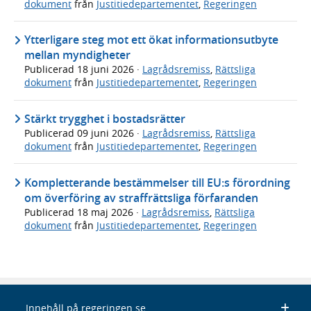
dokument
från
Justitiedepartementet
,
Regeringen
Ytterligare steg mot ett ökat informationsutbyte
mellan myndigheter
Publicerad
18 juni 2026
·
Lagrådsremiss
,
Rättsliga
dokument
från
Justitiedepartementet
,
Regeringen
Stärkt trygghet i bostadsrätter
Publicerad
09 juni 2026
·
Lagrådsremiss
,
Rättsliga
dokument
från
Justitiedepartementet
,
Regeringen
Kompletterande bestämmelser till EU:s förordning
om överföring av straffrättsliga förfaranden
Publicerad
18 maj 2026
·
Lagrådsremiss
,
Rättsliga
dokument
från
Justitiedepartementet
,
Regeringen
Innehåll på regeringen.se