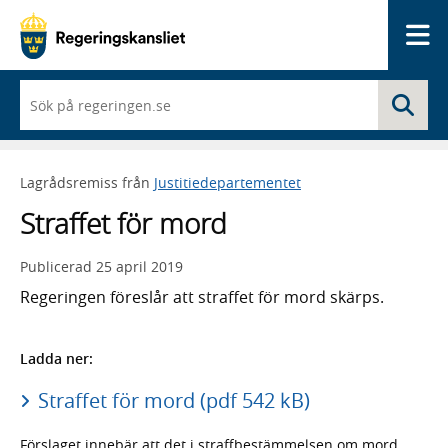
Me
När
Sö
du
börjar
skriva
så
Lagrådsremiss från
Justitiedepartementet
framträder
en
Straffet för mord
lista
med
sökförslag
Publicerad
25 april 2019
Regeringen föreslår att straffet för mord skärps.
Ladda ner:
Straffet för mord (pdf 542 kB)
Förslaget innebär att det i straffbestämmelsen om mord