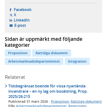
- öppnas i ny flik, extern webbplats,
Facebook
- öppnas i ny flik, extern webbplats,
X
- öppnas i ny flik, extern webbplats,
LinkedIn
- öppnar din e-postklient,
E-post
Sidan är uppmärkt med följande
kategorier
Proposition
Rättsliga dokument
Arbetsmarknadsdepartementet
Integration
Relaterat
Tidsbegränsat boende för vissa nyanlända
invandrare – en ny lag om bosättning, Prop.
2025/26:215
Publicerad
31 mars 2026
·
Proposition
,
Rättsliga dokument
från
Arbetsmarknadsdepartementet
,
Regeringen