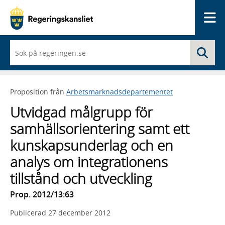
Me
När
Sö
du
börjar
skriva
så
Proposition från
Arbetsmarknadsdepartementet
framträder
en
Utvidgad målgrupp för
lista
med
samhällsorientering samt ett
sökförslag
kunskapsunderlag och en
analys om integrationens
tillstånd och utveckling
Prop. 2012/13:63
Publicerad
27 december 2012