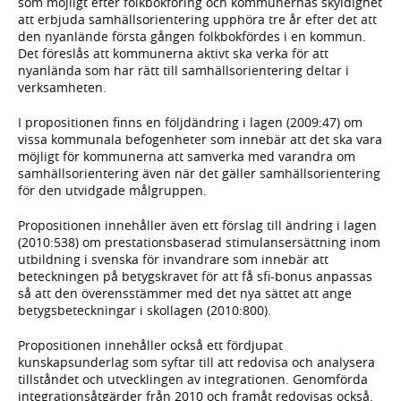
som möjligt efter folkbokföring och kommunernas skyldighet
att erbjuda samhällsorientering upphöra tre år efter det att
den nyanlände första gången folkbokfördes i en kommun.
Det föreslås att kommunerna aktivt ska verka för att
nyanlända som har rätt till samhällsorientering deltar i
verksamheten.
I propositionen finns en följdändring i lagen (2009:47) om
vissa kommunala befogenheter som innebär att det ska vara
möjligt för kommunerna att samverka med varandra om
samhällsorientering även när det gäller samhällsorientering
för den utvidgade målgruppen.
Propositionen innehåller även ett förslag till ändring i lagen
(2010:538) om prestationsbaserad stimulansersättning inom
utbildning i svenska för invandrare som innebär att
beteckningen på betygskravet för att få sfi-bonus anpassas
så att den överensstämmer med det nya sättet att ange
betygsbeteckningar i skollagen (2010:800).
Propositionen innehåller också ett fördjupat
kunskapsunderlag som syftar till att redovisa och analysera
tillståndet och utvecklingen av integrationen. Genomförda
integrationsåtgärder från 2010 och framåt redovisas också.