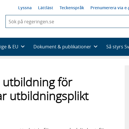
Lyssna
Lättläst
Teckenspråk
Prenumerera via e-
När
du
börjar
skriva
så
rige & EU
Dokument & publikationer
Så styrs S
framträder
en
lista
med
sökförslag
utbildning för
 utbildningsplikt