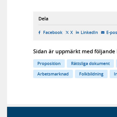
Dela
- öppnas i ny flik, extern w
- öppnas i ny flik, ext
- öppnas i
Facebook
X
LinkedIn
E-pos
Sidan är uppmärkt med följande 
Proposition
Rättsliga dokument
Arbetsmarknad
Folkbildning
I