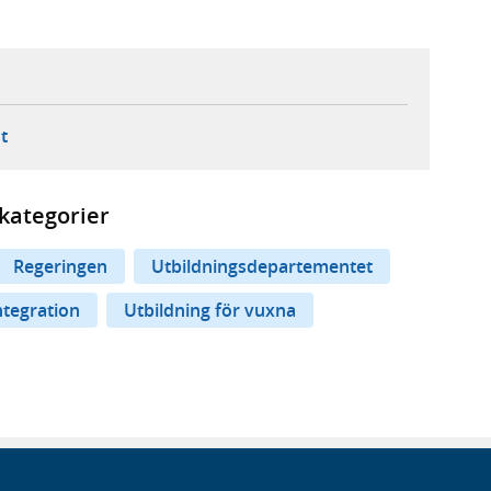
ebbplats,
ern webbplats,
 ny flik, extern webbplats,
- öppnar din e-postklient,
t
kategorier
Regeringen
Utbildningsdepartementet
ntegration
Utbildning för vuxna