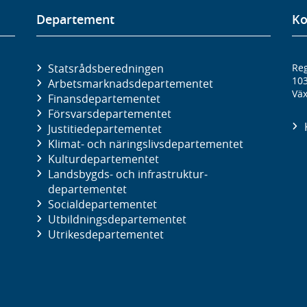
Departement
Ko
Statsrådsberedningen
Reg
10
Arbetsmarknads­departementet
Väx
Finans­departementet
Försvars­departementet
Justitie­departementet
Klimat- och näringslivs­departementet
Kultur­departementet
Landsbygds- och infrastruktur­
departementet
Social­departementet
Utbildnings­departementet
Utrikes­departementet