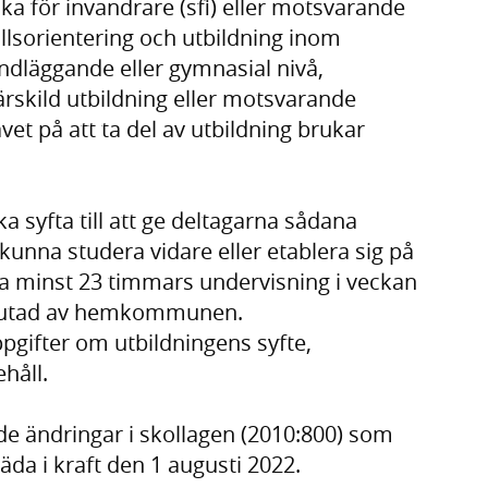
a för invandrare (sfi) eller motsvarande
llsorientering och utbildning inom
dläggande eller gymnasial nivå,
skild utbildning eller motsvarande
et på att ta del av utbildning brukar
syfta till att ge deltagarna sådana
unna studera vidare eller etablera sig på
 minst 23 timmars undervisning i veckan
eslutad av hemkommunen.
pgifter om utbildningens syfte,
håll.
de ändringar i skollagen (2010:800) som
äda i kraft den 1 augusti 2022.