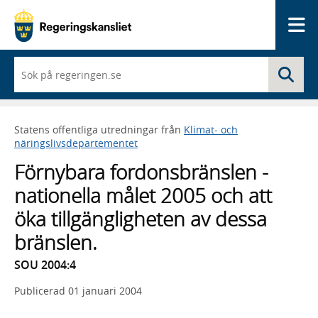
Me
När
Sö
du
börjar
skriva
så
Statens offentliga utredningar från
Klimat- och
framträder
näringslivsdepartementet
en
lista
Förnybara fordonsbränslen -
med
sökförslag
nationella målet 2005 och att
öka tillgängligheten av dessa
bränslen.
SOU 2004:4
Publicerad
01 januari 2004