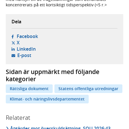
koncentrerats på ett kortsiktigt tidsperspektiv (<5 r.>
Dela
- öppnas i ny flik, extern webbplats,
Facebook
- öppnas i ny flik, extern webbplats,
X
- öppnas i ny flik, extern webbplats,
LinkedIn
- öppnar din e-postklient,
E-post
Sidan är uppmärkt med följande
kategorier
Rättsliga dokument
Statens offentliga utredningar
Klimat- och näringslivsdepartementet
Relaterat
Åtgärder mot överskuldsättning, SOU 2026:43