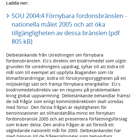
Ladda ner:
SOU 2004:4 Förnybara fordonsbränslen -
nationella målet 2005 och att öka
tillgängligheten av dessa bränslen (pdf
805 kB)
Delbetänkande från Utredningen om förnybara
fordonsbränslen. EU:s direktiv om biodrivmedel som utgör
grunden för utredningens uppdrag, syftar till att bidra till
mål som till exempel att uppfylla åtaganden som rör
klimatförändringar, bidra till försörjningstryggheten på ett
miljövänligt sätt och främja förnybara energikällor. EU:s
biodrivmedelsdirektiv var en respons på problematiken
kring global uppvärmning. Delbetänkande behandlar främst
de två frågor som enligt kommittédirektiven skall utredas
med förtur. Den första frågan är skyldigheten för
bensinstationer att tillhandahålla minst ett förnybart
fordonsbränsle 2005 och att presentera författningsförslag
som kräver detta. Den andra frågan är att föreslå ett
vägledande nationellt mål för 2005. Delbetänkandet har
med hänsyn till de frågeställningar som behandlats