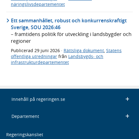
näringslivsdepartementet
Ett sammanhållet, robust och konkurrenskraftigt
Sverige, SOU 2026:46
– framtidens politik för utveckling i landsbygder och
regioner
Publicerad
29 juni 2026
·
Rättsliga dokument
,
Statens
offentliga utredningar
från
Landsbygds- och
infrastrukturdepartementet
Innehåll på regeringen.se
Departement
Regeringskansliet