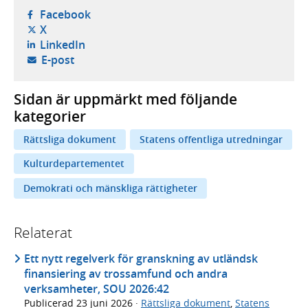
- öppnas i ny flik, extern webbplats,
Facebook
- öppnas i ny flik, extern webbplats,
X
- öppnas i ny flik, extern webbplats,
LinkedIn
- öppnar din e-postklient,
E-post
Sidan är uppmärkt med följande
kategorier
Rättsliga dokument
Statens offentliga utredningar
Kulturdepartementet
Demokrati och mänskliga rättigheter
Relaterat
Ett nytt regelverk för granskning av utländsk
finansiering av trossamfund och andra
verksamheter, SOU 2026:42
Publicerad
23 juni 2026
·
Rättsliga dokument
,
Statens