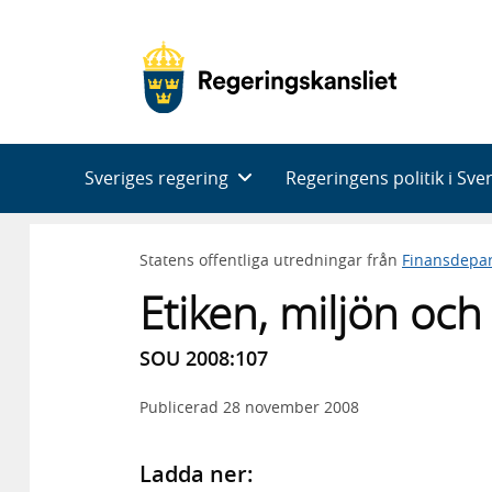
Huvudnavigering
Sveriges regering
Regeringens politik i Sve
Statens offentliga utredningar från
Finansdepa
Etiken, miljön oc
SOU 2008:107
Publicerad
28 november 2008
Ladda ner: