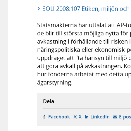
SOU 2008:107 Etiken, miljön och
Statsmakterna har uttalat att AP-fo
de blir till största möjliga nytta f
avkastning i förhållande till risken
näringspolitiska eller ekonomisk-
uppdraget att "ta hänsyn till miljö
att göra avkall på avkastningen. K
hur fonderna arbetat med detta up
ägarstyrning.
Dela
- öppnas i ny flik, extern w
- öppnas i ny flik, ext
- öppnas i
Facebook
X
LinkedIn
E-pos