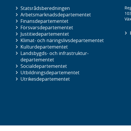
Statsrådsberedningen
Reg
10
Arbetsmarknads­departementet
Väx
Finans­departementet
Försvars­departementet
Justitie­departementet
Klimat- och näringslivs­departementet
Kultur­departementet
Landsbygds- och infrastruktur­
departementet
Social­departementet
Utbildnings­departementet
Utrikes­departementet