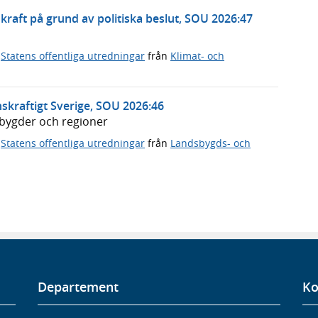
rnkraft på grund av politiska beslut, SOU 2026:47
,
Statens offentliga utredningar
från
Klimat- och
skraftigt Sverige, SOU 2026:46
dsbygder och regioner
,
Statens offentliga utredningar
från
Landsbygds- och
Departement
Ko