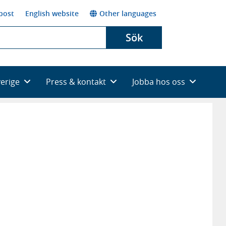
post
English website
Other languages
Sök
verige
Press & kontakt
Jobba hos oss