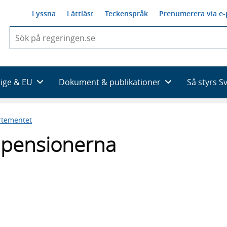
Lyssna
Lättläst
Teckenspråk
Prenumerera via e-
När
du
börjar
skriva
så
rige & EU
Dokument & publikationer
Så styrs S
framträder
en
lista
rtementet
med
sökförslag
h pensionerna