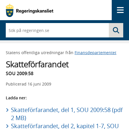
Me
När
Sö
du
börjar
skriva
så
Statens offentliga utredningar från
Finansdepartementet
framträder
en
Skatteförfarandet
lista
med
SOU 2009:58
sökförslag
Publicerad
16 juni 2009
Ladda ner:
Skatteförfarandet, del 1, SOU 2009:58 (pdf
2 MB)
Skatteförfarandet, del 2, kapitel 1-7, SOU