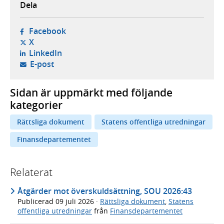
Dela
- öppnas i ny flik, extern webbplats,
Facebook
- öppnas i ny flik, extern webbplats,
X
- öppnas i ny flik, extern webbplats,
LinkedIn
- öppnar din e-postklient,
E-post
Sidan är uppmärkt med följande
kategorier
Rättsliga dokument
Statens offentliga utredningar
Finansdepartementet
Relaterat
Åtgärder mot överskuldsättning, SOU 2026:43
Publicerad
09 juli 2026
·
Rättsliga dokument
,
Statens
offentliga utredningar
från
Finansdepartementet