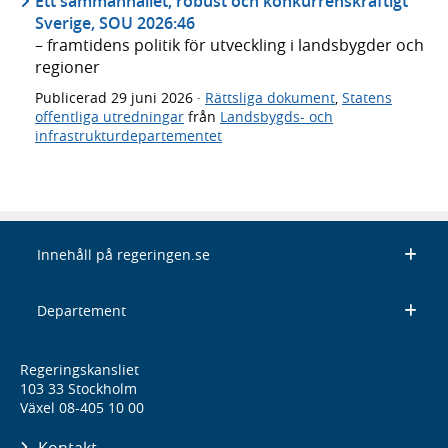
Ett sammanhållet, robust och konkurrenskraftigt
Sverige, SOU 2026:46
– framtidens politik för utveckling i landsbygder och
regioner
Publicerad
29 juni 2026
·
Rättsliga dokument
,
Statens
offentliga utredningar
från
Landsbygds- och
infrastrukturdepartementet
Innehåll på regeringen.se
Departement
Regeringskansliet
103 33 Stockholm
Växel 08-405 10 00
Kontakt