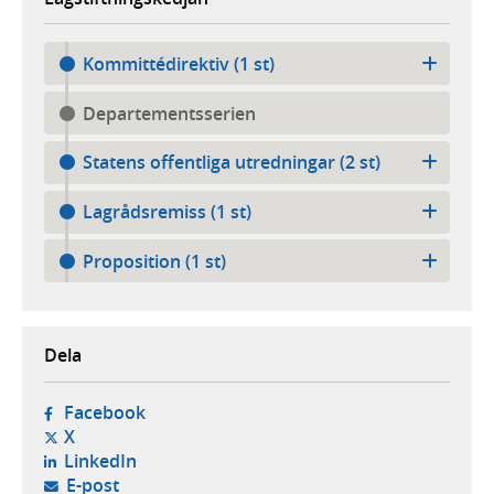
Kommittédirektiv (1 st)
Departementsserien
Statens offentliga utredningar (2 st)
Lagrådsremiss (1 st)
Proposition (1 st)
Dela
- öppnas i ny flik, extern webbplats,
Facebook
- öppnas i ny flik, extern webbplats,
X
- öppnas i ny flik, extern webbplats,
LinkedIn
- öppnar din e-postklient,
E-post