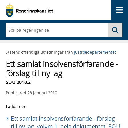
Me
När
Sö
du
börjar
skriva
så
Statens offentliga utredningar från
Justitiedepartementet
framträder
en
Ett samlat insolvensförfarande -
lista
med
förslag till ny lag
sökförslag
SOU 2010:2
Publicerad
28 januari 2010
Ladda ner:
Ett samlat insolvensförfarande - förslag
till ny lag, volym 1, hela dokumentet, SOU