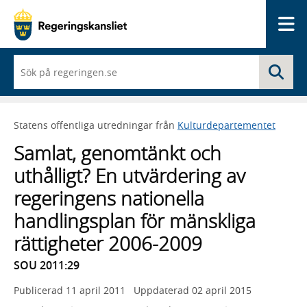
Me
När
Sö
du
börjar
skriva
så
Statens offentliga utredningar från
Kulturdepartementet
framträder
en
Samlat, genomtänkt och
lista
med
uthålligt? En utvärdering av
sökförslag
regeringens nationella
handlingsplan för mänskliga
rättigheter 2006-2009
SOU 2011:29
Publicerad
11 april 2011
Uppdaterad
02 april 2015