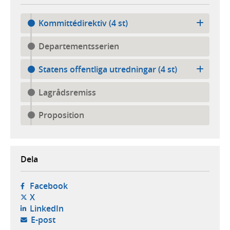
Kommittédirektiv (4 st)
Departementsserien
Statens offentliga utredningar (4 st)
Lagrådsremiss
Proposition
Dela
- öppnas i ny flik, extern webbplats,
Facebook
- öppnas i ny flik, extern webbplats,
X
- öppnas i ny flik, extern webbplats,
LinkedIn
- öppnar din e-postklient,
E-post