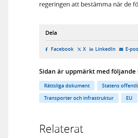
regeringen att bestämma när de för
Dela
- öppnas i ny flik, extern w
- öppnas i ny flik, ext
- öppnas i
Facebook
X
LinkedIn
E-pos
Sidan är uppmärkt med följande 
Rättsliga dokument
Statens offentl
Transporter och infrastruktur
EU
Relaterat