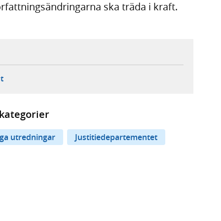
fattningsändringarna ska träda i kraft.
ebbplats,
ern webbplats,
 ny flik, extern webbplats,
- öppnar din e-postklient,
t
kategorier
iga utredningar
Justitiedepartementet