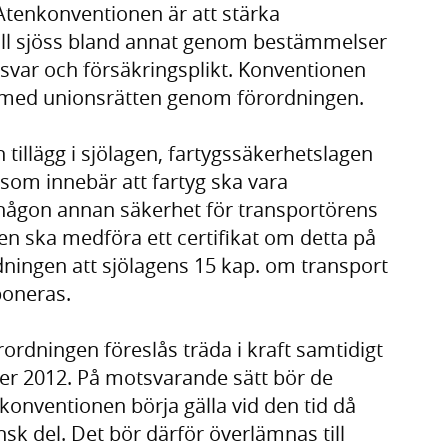
tenkonventionen är att stärka
till sjöss bland annat genom bestämmelser
var och försäkringsplikt. Konventionen
ts med unionsrätten genom förordningen.
tillägg i sjölagen, fartygssäkerhetslagen
som innebär att fartyg ska vara
s någon annan säkerhet för transportörens
en ska medföra ett certifikat om detta på
edningen att sjölagens 15 kap. om transport
poneras.
rordningen föreslås träda i kraft samtidigt
r 2012. På motsvarande sätt bör de
konventionen börja gälla vid den tid då
nsk del. Det bör därför överlämnas till