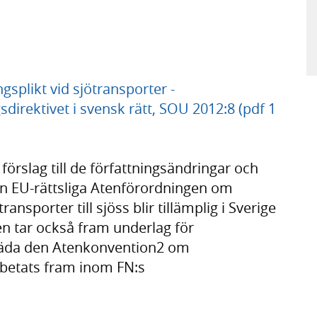
splikt vid sjötransporter -
direktivet i svensk rätt, SOU 2012:8 (pdf 1
örslag till de författningsändringar och
n EU-rättsliga Atenförordningen om
sporter till sjöss blir tillämplig i Sverige
n tar också fram underlag för
räda den Atenkonvention2 om
rbetats fram inom FN:s