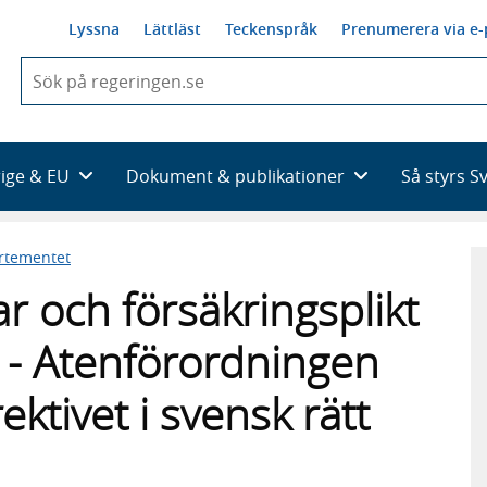
Lyssna
Lättläst
Teckenspråk
Prenumerera via e-
När
du
börjar
skriva
så
rige & EU
Dokument & publikationer
Så styrs S
framträder
en
lista
artementet
med
sökförslag
 och försäkringsplikt
r - Atenförordningen
ektivet i svensk rätt