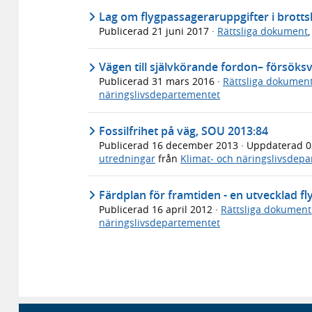
Lag om flygpassageraruppgifter i brot
Publicerad
21 juni 2017
·
Rättsliga dokument
Vägen till självkörande fordon– försök
Publicerad
31 mars 2016
·
Rättsliga dokumen
näringslivsdepartementet
Fossilfrihet på väg, SOU 2013:84
Publicerad
16 december 2013
· Uppdaterad
0
utredningar
från
Klimat- och näringslivsdep
Färdplan för framtiden - en utvecklad fl
Publicerad
16 april 2012
·
Rättsliga dokument
näringslivsdepartementet