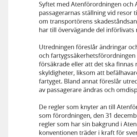
Syftet med Atenförordningen och A
passagerarnas ställning vid resor 
om transportörens skadeståndsans
har till övervägande del införliva
Utredningen föreslår ändringar och 
och fartygssäkerhetsförordningen 
försäkrade eller att det ska finna
skyldigheter, liksom att befälhavar
fartyget. Bland annat föreslår utr
av passagerare ändras och omdis
De regler som knyter an till Atenfö
som förordningen, den 31 decembe
regler som har sin bakgrund i Aten
konventionen träder i kraft för sve