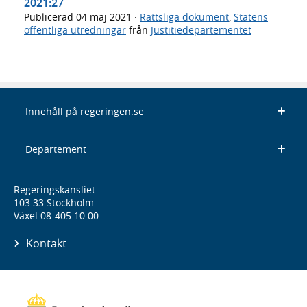
2021:27
Publicerad
04 maj 2021
·
Rättsliga dokument
,
Statens
offentliga utredningar
från
Justitiedepartementet
Innehåll på regeringen.se
Departement
Regeringskansliet
103 33 Stockholm
Växel 08-405 10 00
Kontakt