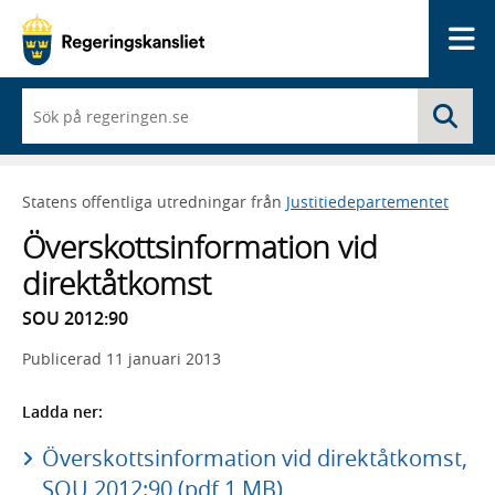
Me
När
Sö
du
börjar
skriva
så
Statens offentliga utredningar från
Justitiedepartementet
framträder
en
Överskottsinformation vid
lista
med
direktåtkomst
sökförslag
SOU 2012:90
Publicerad
11 januari 2013
Ladda ner:
Överskottsinformation vid direktåtkomst,
SOU 2012:90 (pdf 1 MB)