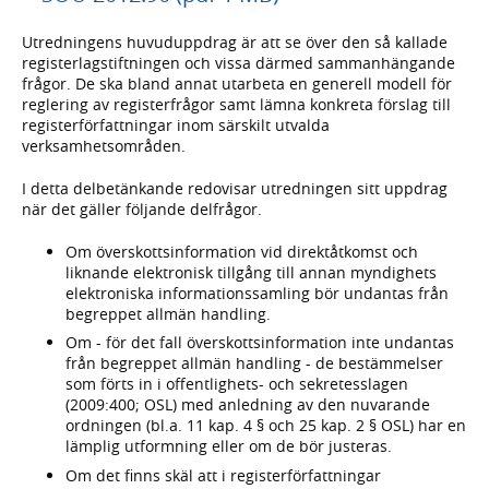
Utredningens huvuduppdrag är att se över den så kallade
registerlagstiftningen och vissa därmed sammanhängande
frågor. De ska bland annat utarbeta en generell modell för
reglering av registerfrågor samt lämna konkreta förslag till
registerförfattningar inom särskilt utvalda
verksamhetsområden.
I detta delbetänkande redovisar utredningen sitt uppdrag
när det gäller följande delfrågor.
Om överskottsinformation vid direktåtkomst och
liknande elektronisk tillgång till annan myndighets
elektroniska informationssamling bör undantas från
begreppet allmän handling.
Om - för det fall överskottsinformation inte undantas
från begreppet allmän handling - de bestämmelser
som förts in i offentlighets- och sekretesslagen
(2009:400; OSL) med anledning av den nuvarande
ordningen (bl.a. 11 kap. 4 § och 25 kap. 2 § OSL) har en
lämplig utformning eller om de bör justeras.
Om det finns skäl att i registerförfattningar