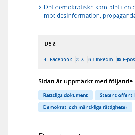
Det demokratiska samtalet i en di
mot desinformation, propaganda
Dela
- öppnas i ny flik, extern w
- öppnas i ny flik, ext
- öppnas i
Facebook
X
LinkedIn
E-pos
Sidan är uppmärkt med följande 
Rättsliga dokument
Statens offentl
Demokrati och mänskliga rättigheter