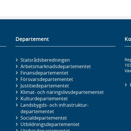
Departement
Ko
Statsrådsberedningen
Reg
10
Arbetsmarknads­departementet
Väx
Finans­departementet
Försvars­departementet
Justitie­departementet
Klimat- och näringslivs­departementet
Kultur­departementet
Landsbygds- och infrastruktur­
departementet
Social­departementet
Utbildnings­departementet
Utrikes­departementet