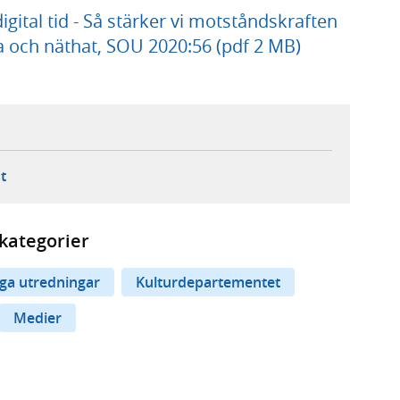
gital tid - Så stärker vi motståndskraften
 och näthat, SOU 2020:56 (pdf 2 MB)
ebbplats,
ern webbplats,
 ny flik, extern webbplats,
- öppnar din e-postklient,
t
kategorier
iga utredningar
Kulturdepartementet
Medier