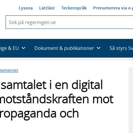
Lyssna
Lättläst
Teckenspråk
Prenumerera via e-
När
du
börjar
skriva
så
rige & EU
Dokument & publikationer
Så styrs S
framträder
en
lista
rtementet
med
sökförslag
amtalet i en digital
i motståndskraften mot
propaganda och