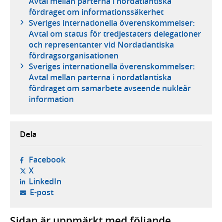
Avtal mellan parterna i nordatlantiska
fördraget om informationssäkerhet
Sveriges internationella överenskommelser:
Avtal om status för tredjestaters delegationer
och representanter vid Nordatlantiska
fördragsorganisationen
Sveriges internationella överenskommelser:
Avtal mellan parterna i nordatlantiska
fördraget om samarbete avseende nukleär
information
Dela
- öppnas i ny flik, extern webbplats,
Facebook
- öppnas i ny flik, extern webbplats,
X
- öppnas i ny flik, extern webbplats,
LinkedIn
- öppnar din e-postklient,
E-post
Sidan är uppmärkt med följande