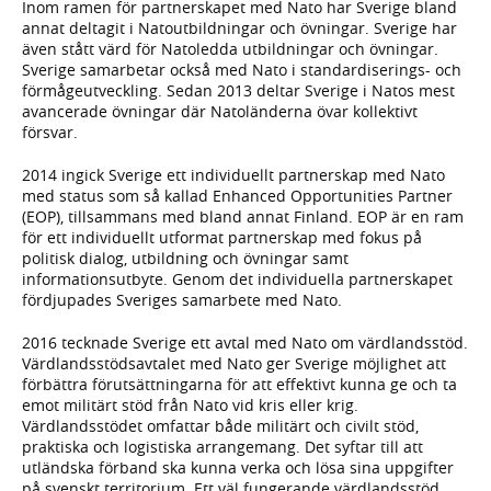
Inom ramen för partnerskapet med Nato har Sverige bland
annat deltagit i Natoutbildningar och övningar. Sverige har
även stått värd för Natoledda utbildningar och övningar.
Sverige samarbetar också med Nato i standardiserings- och
förmågeutveckling. Sedan 2013 deltar Sverige i Natos mest
avancerade övningar där Natoländerna övar kollektivt
försvar.
2014 ingick Sverige ett individuellt partnerskap med Nato
med status som så kallad Enhanced Opportunities Partner
(EOP), tillsammans med bland annat Finland. EOP är en ram
för ett individuellt utformat partnerskap med fokus på
politisk dialog, utbildning och övningar samt
informationsutbyte. Genom det individuella partnerskapet
fördjupades Sveriges samarbete med Nato.
2016 tecknade Sverige ett avtal med Nato om värdlandsstöd.
Värdlandsstödsavtalet med Nato ger Sverige möjlighet att
förbättra förutsättningarna för att effektivt kunna ge och ta
emot militärt stöd från Nato vid kris eller krig.
Värdlandsstödet omfattar både militärt och civilt stöd,
praktiska och logistiska arrangemang. Det syftar till att
utländska förband ska kunna verka och lösa sina uppgifter
på svenskt territorium. Ett väl fungerande värdlandsstöd