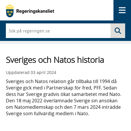
Me
När
Sö
du
börjar
skriva
så
framträder
Sveriges och Natos historia
en
lista
med
Uppdaterad
03 april 2024
sökförslag
Sveriges och Natos relation går tillbaka till 1994 då
Sverige gick med i Partnerskap för fred, PFF. Sedan
dess har Sverige gradvis ökat samarbetet med Nato.
Den 18 maj 2022 överlämnade Sverige sin ansökan
om Natomedlemskap och den 7 mars 2024 inträdde
Sverige som fullvärdig medlem i Nato.