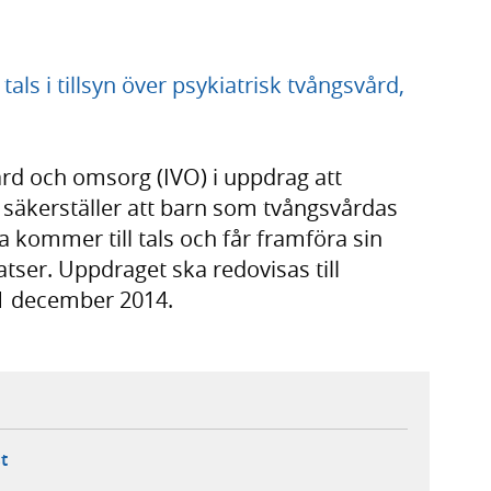
als i tillsyn över psykiatrisk tvångsvård,
ård och omsorg (IVO) i uppdrag att
 säkerställer att barn som tvångsvårdas
a kommer till tals och får framföra sin
tser. Uppdraget ska redovisas till
1 december 2014.
ebbplats,
ern webbplats,
 ny flik, extern webbplats,
- öppnar din e-postklient,
t