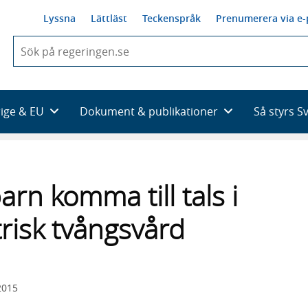
Lyssna
Lättläst
Teckenspråk
Prenumerera via e-
När
du
börjar
skriva
så
rige & EU
Dokument & publikationer
Så styrs S
framträder
en
lista
med
sökförslag
arn komma till tals i
trisk tvångsvård
2015