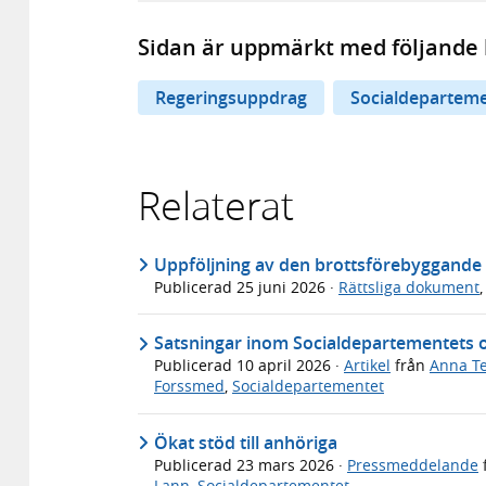
Sidan är uppmärkt med följande 
Regeringsuppdrag
Socialdepartem
Relaterat
Uppföljning av den brottsförebyggande s
Publicerad
25 juni 2026
·
Rättsliga dokument
Satsningar inom Socialdepartementets
Publicerad
10 april 2026
·
Artikel
från
Anna T
Forssmed
,
Socialdepartementet
Ökat stöd till anhöriga
Publicerad
23 mars 2026
·
Pressmeddelande
Lann
,
Socialdepartementet