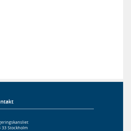
ntakt
eringskansliet
3 33 Stockholm