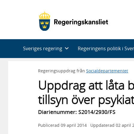
Huvudnavigering
Sveriges regering
Regeringens politik i Sve
Regeringsuppdrag från
Socialdepartementet
Uppdrag att låta b
tillsyn över psykia
Diarienummer: S2014/2930/FS
Publicerad
09 april 2014
Uppdaterad
02 april 