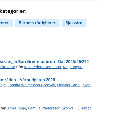
kategorier:
entet
Barnets rättigheter
Sjukvård
trategin Barriärer mot brott, Skr. 2025/26:272
,
Skrivelse
från
Justitiedepartementet
,
Regeringen
 områden – Vårbudgeten 2026
enje
,
Camilla Waltersson Grönvall
,
Elisabet Lann
,
Jakob
från
Anna Tenje
,
Camilla Waltersson Grönvall
,
Elisabet