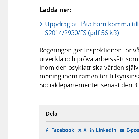
Ladda ner:
Uppdrag att låta barn komma till t
S2014/2930/FS (pdf 56 kB)
Regeringen ger Inspektionen för v
utveckla och pröva arbetssätt som
inom den psykiatriska vården själv
mening inom ramen för tillsynsinsa
Socialdepartementet senast den 3
Dela
- öppnas i ny flik, extern w
- öppnas i ny flik, ext
- öppnas i
Facebook
X
LinkedIn
E-pos