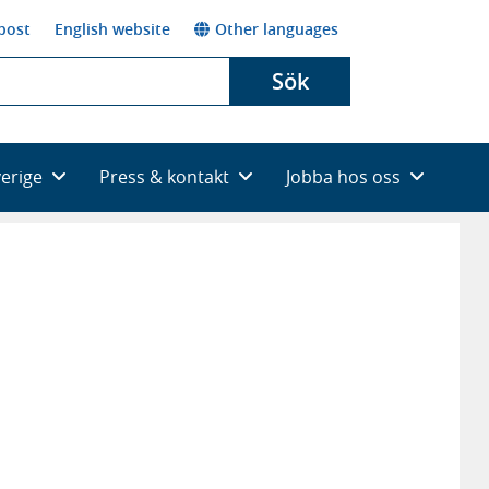
post
English website
Other languages
Sök
verige
Press & kontakt
Jobba hos oss