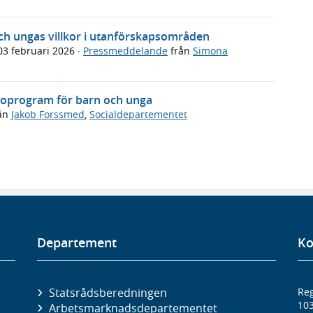
och ungas villkor i utanförskapsområden
03 februari 2026
·
Pressmeddelande
från
Simona
lsoprogram för barn och unga
ån
Jakob Forssmed
,
Socialdepartementet
Departement
Ko
Statsrådsberedningen
Reg
10
Arbetsmarknads­departementet