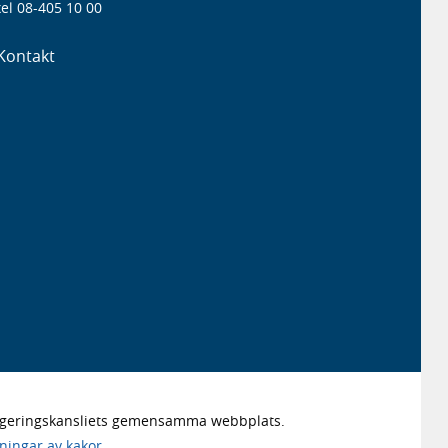
el 08-405 10 00
Kontakt
Regeringskansliets gemensamma webbplats.
lningar av kakor