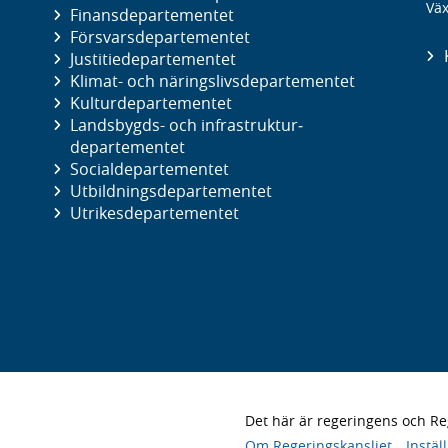
Väx
Finans­departementet
Försvars­departementet
Justitie­departementet
Klimat- och näringslivs­departementet
Kultur­departementet
Landsbygds- och infrastruktur­
departementet
Social­departementet
Utbildnings­departementet
Utrikes­departementet
Det här är regeringens och 
Om Regeringskansliet
Instäl