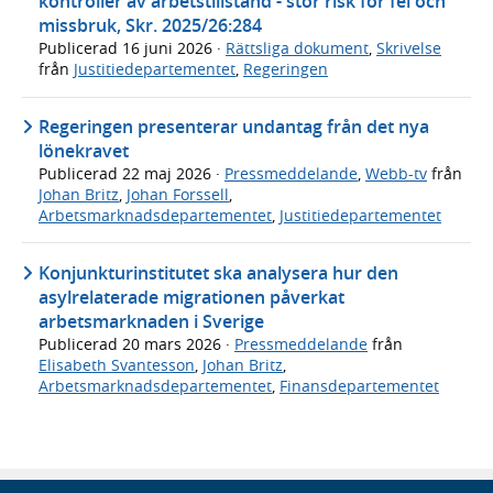
kontroller av arbetstillstånd - stor risk för fel och
missbruk, Skr. 2025/26:284
Publicerad
16 juni 2026
·
Rättsliga dokument
,
Skrivelse
från
Justitiedepartementet
,
Regeringen
Regeringen presenterar undantag från det nya
lönekravet
Publicerad
22 maj 2026
·
Pressmeddelande
,
Webb-tv
från
Johan Britz
,
Johan Forssell
,
Arbetsmarknadsdepartementet
,
Justitiedepartementet
Konjunkturinstitutet ska analysera hur den
asylrelaterade migrationen påverkat
arbetsmarknaden i Sverige
Publicerad
20 mars 2026
·
Pressmeddelande
från
Elisabeth Svantesson
,
Johan Britz
,
Arbetsmarknadsdepartementet
,
Finansdepartementet