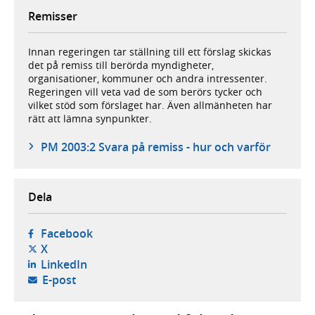
Remisser
Innan regeringen tar ställning till ett förslag skickas
det på remiss till berörda myndigheter,
organisationer, kommuner och andra intressenter.
Regeringen vill veta vad de som berörs tycker och
vilket stöd som förslaget har. Även allmänheten har
rätt att lämna synpunkter.
PM 2003:2 Svara på remiss - hur och varför
Dela
- öppnas i ny flik, extern webbplats,
Facebook
- öppnas i ny flik, extern webbplats,
X
- öppnas i ny flik, extern webbplats,
LinkedIn
- öppnar din e-postklient,
E-post