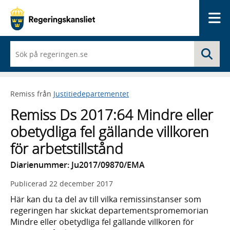
Me
När
Sö
du
börjar
skriva
så
Remiss från
Justitiedepartementet
framträder
en
Remiss Ds 2017:64 Mindre eller
lista
med
obetydliga fel gällande villkoren
sökförslag
för arbetstillstånd
Diarienummer: Ju2017/09870/EMA
Publicerad
22 december 2017
Här kan du ta del av till vilka remissinstanser som
regeringen har skickat departementspromemorian
Mindre eller obetydliga fel gällande villkoren för