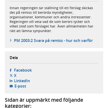
Innan regeringen tar ställning till ett förslag skickas
det på remiss till berörda myndigheter,
organisationer, kommuner och andra intressenter.
Regeringen vill veta vad de som berörs tycker och
vilket stöd som förslaget har. Även allmänheten har
rätt att lämna synpunkter.
PM 2003:2 Svara på remiss - hur och varför
Dela
- öppnas i ny flik, extern webbplats,
Facebook
- öppnas i ny flik, extern webbplats,
X
- öppnas i ny flik, extern webbplats,
LinkedIn
- öppnar din e-postklient,
E-post
Sidan är uppmärkt med följande
kategorier: