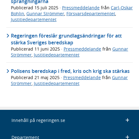
sprängningarna
Publicerad
15 juli 2025
·
Pressmeddelande
från
Carl-Oskar
Bohlin
,
Gunnar Strömmer
,
Försvarsdepartementet
,
Justitiedepartementet
Regeringen föreslår grundlagsändringar för att
stärka Sveriges beredskap
Publicerad
11 juni 2025
·
Pressmeddelande
från
Gunnar
Strömmer
,
Justitiedepartementet
Polisens beredskap i fred, kris och krig ska stärkas
Publicerad
21 maj 2025
·
Pressmeddelande
från
Gunnar
Strömmer
,
Justitiedepartementet
Innehåll på regeringen.se
Departement