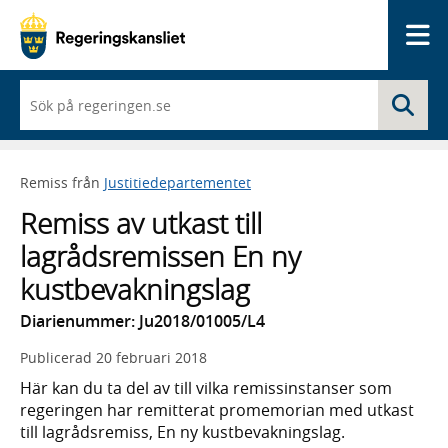
Me
När
Sö
du
börjar
skriva
så
Remiss från
Justitiedepartementet
framträder
en
Remiss av utkast till
lista
med
lagrådsremissen En ny
sökförslag
kustbevakningslag
Diarienummer: Ju2018/01005/L4
Publicerad
20 februari 2018
Här kan du ta del av till vilka remissinstanser som
regeringen har remitterat promemorian med utkast
till lagrådsremiss, En ny kustbevakningslag.