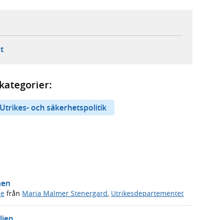
ebbplats,
ern webbplats,
 ny flik, extern webbplats,
- öppnar din e-postklient,
t
kategorier:
Utrikes- och säkerhetspolitik
hen
de
från
Maria Malmer Stenergard
,
Utrikesdepartementet
lien