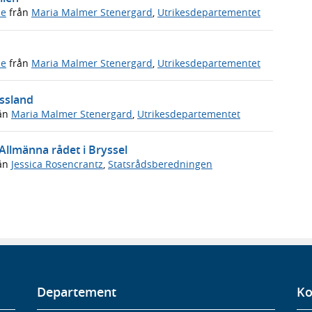
de
från
Maria Malmer Stenergard
,
Utrikesdepartementet
de
från
Maria Malmer Stenergard
,
Utrikesdepartementet
yssland
ån
Maria Malmer Stenergard
,
Utrikesdepartementet
 Allmänna rådet i Bryssel
ån
Jessica Rosencrantz
,
Statsrådsberedningen
Departement
Ko