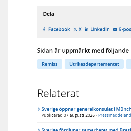
Dela
- öppnas i ny flik, extern w
- öppnas i ny flik, ext
- öppnas i
Facebook
X
LinkedIn
E-pos
Sidan är uppmärkt med följande 
Remiss
Utrikesdepartementet
Relaterat
Sverige öppnar generalkonsulat i Münc
Publicerad
07 augusti 2026
·
Pressmeddelan
Sverige fördjupar samarbetet med Brasi