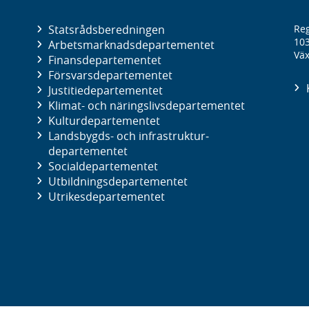
Statsrådsberedningen
Reg
10
Arbetsmarknads­departementet
Väx
Finans­departementet
Försvars­departementet
Justitie­departementet
Klimat- och näringslivs­departementet
Kultur­departementet
Landsbygds- och infrastruktur­
departementet
Social­departementet
Utbildnings­departementet
Utrikes­departementet