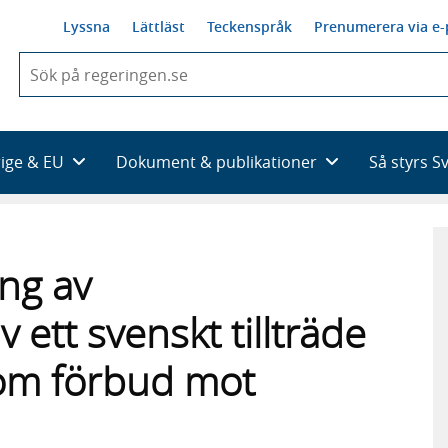
Lyssna
Lättläst
Teckenspråk
Prenumerera via e-
När
du
börjar
skriva
så
rige & EU
Dokument & publikationer
Så styrs S
framträder
en
lista
med
sökförslag
ng av
ett svenskt tillträde
 om förbud mot