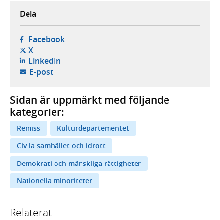
Dela
- öppnas i ny flik, extern webbplats,
Facebook
- öppnas i ny flik, extern webbplats,
X
- öppnas i ny flik, extern webbplats,
LinkedIn
- öppnar din e-postklient,
E-post
Sidan är uppmärkt med följande
kategorier:
Remiss
Kulturdepartementet
Civila samhället och idrott
Demokrati och mänskliga rättigheter
Nationella minoriteter
Relaterat