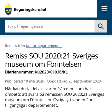
Me
När
Sö
du
börjar
skriva
så
Remiss från
Kulturdepartementet
framträder
en
Remiss SOU 2020:21 Sveriges
lista
med
museum om Förintelsen
sökförslag
Diarienummer: Ku2020/01036/KL
Publicerad
19 maj 2020
Uppdaterad
25 september 2020
Här kan du ta del av svaren från dem som har
ombetts att svara på remissen SOU 2020:21 Sveriges
museum om Förintelsen. Övriga yttranden finns
tillgängliga i departementet.