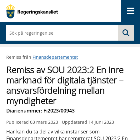
Me
När
Sö
du
börjar
skriva
så
Remiss från
Finansdepartementet
framträder
en
Remiss av SOU 2023:2 En inre
lista
med
marknad för digitala tjänster –
sökförslag
ansvarsfördelning mellan
myndigheter
Diarienummer: Fi2023/00943
Publicerad
03 mars 2023
Uppdaterad
14 juni 2023
Här kan du ta del av vilka instanser som
Finansdepartementet har remitterat SOU 2023:2 En