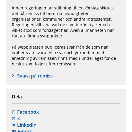
Innan regeringen tar ställning till ett förslag skickas
det på remiss till berörda myndigheter,
organisationer, kommuner och andra intressenter.
Regeringen vill veta vad de som berörs tycker och
vilket stöd som förslaget har. Även allmänheten har
rätt att lämna synpunkter.
På webbplatsen publiceras svar från de som har
ombetts att svara. Alla svar och yttranden med
anledning av remissen finns med i underlaget för de
beslut som följer efter remissen.
Svara på remiss
Dela
- öppnas i ny flik, extern webbplats,
Facebook
- öppnas i ny flik, extern webbplats,
X
- öppnas i ny flik, extern webbplats,
LinkedIn
- öppnar din e-postklient,
E-post