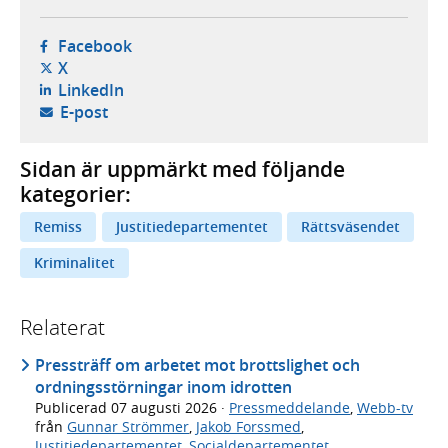
- öppnas i ny flik, extern webbplats,
Facebook
- öppnas i ny flik, extern webbplats,
X
- öppnas i ny flik, extern webbplats,
LinkedIn
- öppnar din e-postklient,
E-post
Sidan är uppmärkt med följande
kategorier:
Remiss
Justitiedepartementet
Rättsväsendet
Kriminalitet
Relaterat
Pressträff om arbetet mot brottslighet och
ordningsstörningar inom idrotten
Publicerad
07 augusti 2026
·
Pressmeddelande
,
Webb-tv
från
Gunnar Strömmer
,
Jakob Forssmed
,
Justitiedepartementet
,
Socialdepartementet