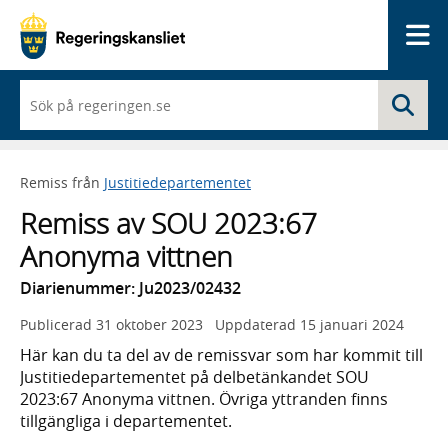
Me
När
Sö
du
börjar
skriva
så
Remiss från
Justitiedepartementet
framträder
en
Remiss av SOU 2023:67
lista
med
Anonyma vittnen
sökförslag
Diarienummer: Ju2023/02432
Publicerad
31 oktober 2023
Uppdaterad
15 januari 2024
Här kan du ta del av de remissvar som har kommit till
Justitiedepartementet på delbetänkandet SOU
2023:67 Anonyma vittnen. Övriga yttranden finns
tillgängliga i departementet.