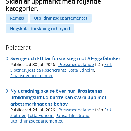
Sidan är uppmärkt med följande
kategorier:
Remiss
Utbildningsdepartementet
Högskola, forskning och rymd
Relaterat
Sverige och EU tar första steg mot AI-gigafabriker
Publicerad
30 juli 2026
·
Pressmeddelande
från
Erik
Slottner
,
Jessica Rosencrantz
,
Lotta Edholm
,
Finansdepartementet
Ny utredning ska se över hur lärosätenas
utbildningsutbud bättre kan svara upp mot
arbetsmarknadens behov
Publicerad
24 juli 2026
·
Pressmeddelande
från
Erik
Slottner
,
Lotta Edholm
,
Parisa Liljestrand
,
Utbildningsdepartementet