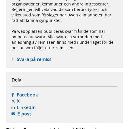
organisationer, kommuner och andra intressenter.
Regeringen vill veta vad de som berörs tycker och
vilket stöd som förslaget har. Även allmänheten har
rätt att lämna synpunkter.
På webbplatsen publiceras svar från de som har
ombetts att svara. Alla svar och yttranden med
anledning av remissen finns med i underlaget för de
beslut som följer efter remissen.
Svara på remiss
Dela
- öppnas i ny flik, extern webbplats,
Facebook
- öppnas i ny flik, extern webbplats,
X
- öppnas i ny flik, extern webbplats,
LinkedIn
- öppnar din e-postklient,
E-post