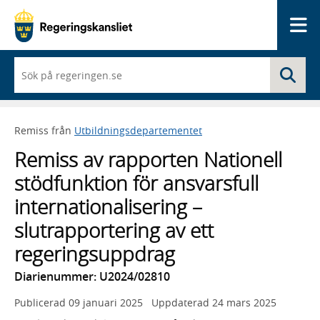
Me
När
Sö
du
börjar
skriva
så
Remiss från
Utbildningsdepartementet
framträder
en
Remiss av rapporten Nationell
lista
med
stödfunktion för ansvarsfull
sökförslag
internationalisering –
slutrapportering av ett
regeringsuppdrag
Diarienummer: U2024/02810
Publicerad
09 januari 2025
Uppdaterad
24 mars 2025