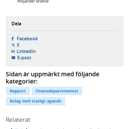
miljarder kronor.
Dela
- öppnas i ny flik, extern webbplats,
Facebook
- öppnas i ny flik, extern webbplats,
X
- öppnas i ny flik, extern webbplats,
LinkedIn
- öppnar din e-postklient,
E-post
Sidan är uppmärkt med följande
kategorier:
Rapport
Finansdepartementet
Bolag med statligt ägande
Relaterat