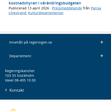
kostnadshyran i vårändringsbudgeten
Publicerad
13 april 2026
·
Pressmeddelande
från
Parisa
Liljestrand
,
Kulturdepartementet
Innehåll på regeringen.se
Departement
Regeringskansliet
103 33 Stockholm
Växel 08-405 10 00
Kontakt