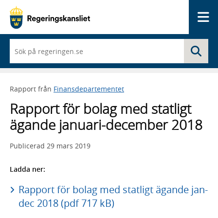
Me
När
Sö
du
börjar
skriva
så
Rapport från
Finansdepartementet
framträder
en
Rapport för bolag med statligt
lista
med
ägande januari-december 2018
sökförslag
Publicerad
29 mars 2019
Ladda ner:
Rapport för bolag med statligt ägande jan-
dec 2018 (pdf 717 kB)