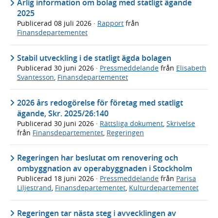
Årlig information om bolag med statligt ägande
2025
Publicerad
08 juli 2026
·
Rapport
från
Finansdepartementet
Stabil utveckling i de statligt ägda bolagen
Publicerad
30 juni 2026
·
Pressmeddelande
från
Elisabeth
Svantesson
,
Finansdepartementet
2026 års redogörelse för företag med statligt
ägande, Skr. 2025/26:140
Publicerad
30 juni 2026
·
Rättsliga dokument
,
Skrivelse
från
Finansdepartementet
,
Regeringen
Regeringen har beslutat om renovering och
ombyggnation av operabyggnaden i Stockholm
Publicerad
18 juni 2026
·
Pressmeddelande
från
Parisa
Liljestrand
,
Finansdepartementet
,
Kulturdepartementet
Regeringen tar nästa steg i avvecklingen av