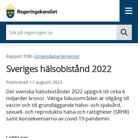
Me
När
Sö
du
börjar
skriva
så
Rapport från
Utrikesdepartementet
framträder
en
Sveriges hälsobistånd 2022
lista
med
sökförslag
Publicerad
17 augusti 2023
Det svenska hälsobiståndet 2022 uppgick till cirka 6
miljarder kronor. Viktiga fokusområden är tillgång till
vaccin och till grundläggande hälso- och sjukvård,
sexuell- och reproduktiv hälsa och rättigheter (SRHR)
samt konsekvenserna av covid-19-pandemin.
Ladda ner: