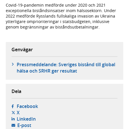
Covid-19-pandemin medförde under 2020 och 2021
exceptionella biståndsinsatser inom hälsosektorn. Under
2022 medförde Rysslands fullskaliga invasion av Ukraina
ytterligare omprioriteringar i statsbudgeten, inklusive
genom begränsningar av biståndsutbetalningar.
Genvägar
Pressmeddelande: Sveriges bistånd till global
hälsa och SRHR ger resultat
Dela
- öppnas i ny flik, extern webbplats,
Facebook
- öppnas i ny flik, extern webbplats,
X
- öppnas i ny flik, extern webbplats,
LinkedIn
- öppnar din e-postklient,
E-post