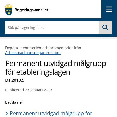
Me
När
Sö
du
börjar
skriva
så
Departementsserien och promemorior från
framträder
Arbetsmarknadsdepartementet
en
lista
Permanent utvidgad målgrupp
med
sökförslag
för etableringslagen
Ds 2013:5
Publicerad
23 januari 2013
Ladda ner:
Permanent utvidgad målgrupp för