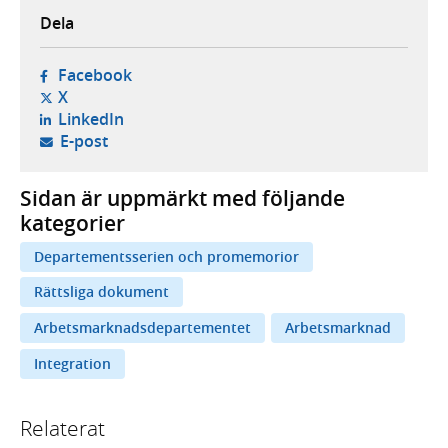
Dela
- öppnas i ny flik, extern webbplats,
Facebook
- öppnas i ny flik, extern webbplats,
X
- öppnas i ny flik, extern webbplats,
LinkedIn
- öppnar din e-postklient,
E-post
Sidan är uppmärkt med följande
kategorier
Departementsserien och promemorior
Rättsliga dokument
Arbetsmarknadsdepartementet
Arbetsmarknad
Integration
Relaterat