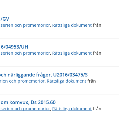
1/GV
serien och promemorior
,
Rättsliga dokument
från
016/04953/UH
serien och promemorior
,
Rättsliga dokument
från
och närliggande frågor, U2016/03475/S
rien och promemorior
,
Rättsliga dokument
från
 inom komvux, Ds 2015:60
serien och promemorior
,
Rättsliga dokument
från