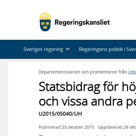
Huvudnavigering
Sveriges regering
Regeringens politik i Sve
Departementsserien och promemorior från
Utb
Statsbidrag för höj
och vissa andra p
U2015/05040/UH
Publicerad
23 oktober 2015
Uppdaterad
26 ok