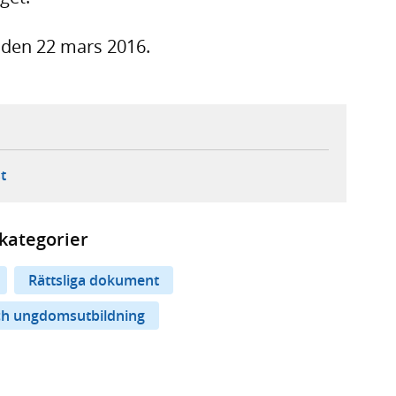
t den 22 mars 2016.
ebbplats,
ern webbplats,
 ny flik, extern webbplats,
- öppnar din e-postklient,
t
kategorier
Rättsliga dokument
ch ungdomsutbildning