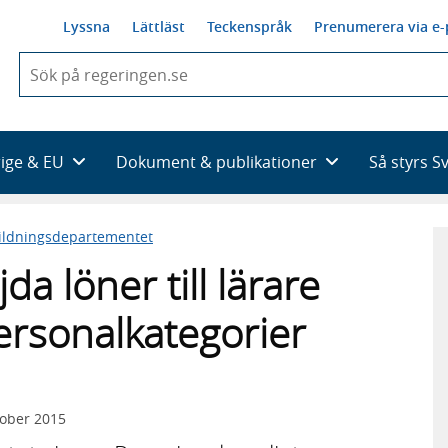
Lyssna
Lättläst
Teckenspråk
Prenumerera via e-
När
du
börjar
skriva
så
rige & EU
Dokument & publikationer
Så styrs S
framträder
en
lista
ildningsdepartementet
med
sökförslag
da löner till lärare
ersonalkategorier
tober 2015