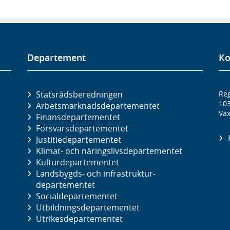
Departement
Ko
Statsrådsberedningen
Reg
10
Arbetsmarknads­departementet
Väx
Finans­departementet
Försvars­departementet
Justitie­departementet
Klimat- och näringslivs­departementet
Kultur­departementet
Landsbygds- och infrastruktur­
departementet
Social­departementet
Utbildnings­departementet
Utrikes­departementet