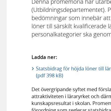
Denna promemoria har utarbe
(Utbildningsdepartementet). 
bedömningar som innebär att e
löner till särskilt kvalificerade
personalkategorier ska genom
Ladda ner:
Statsbidrag för höjda löner till 
(pdf 398 kB)
Det övergripande syftet med förslage
attraktiviteten i läraryrket och där
kunskapsresultat i skolan. Promem
förordning som reglerar statsbidra