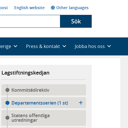
post
English website
Other languages
Sök
verige
Press & kontakt
Jobba hos oss
Lagstiftningskedjan
Kommittédirektiv
Departementsserien (1 st)
Statens offentliga
utredningar