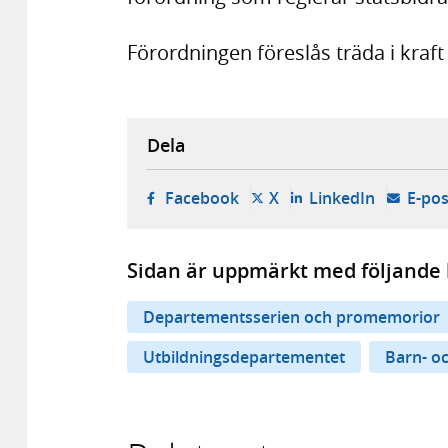
Förordningen föreslås träda i kraf
Dela
- öppnas i ny flik, extern w
- öppnas i ny flik, ext
- öppnas i
Facebook
X
LinkedIn
E-pos
Sidan är uppmärkt med följande 
Departementsserien och promemorior
Utbildningsdepartementet
Barn- o