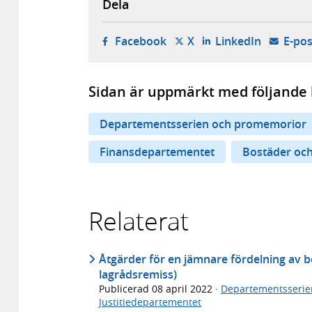
Dela
- öppnas i ny flik, extern w
- öppnas i ny flik, ext
- öppnas i
Facebook
X
LinkedIn
E-pos
Sidan är uppmärkt med följande 
Departementsserien och promemorior
Finansdepartementet
Bostäder och
Relaterat
Åtgärder för en jämnare fördelning av b
lagrådsremiss)
Publicerad
08 april 2022
·
Departementsserie
Justitiedepartementet