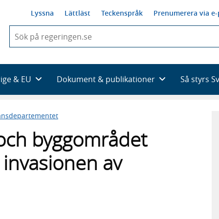
Lyssna
Lättläst
Teckenspråk
Prenumerera via e-
När
du
börjar
skriva
så
rige & EU
Dokument & publikationer
Så styrs S
framträder
en
lista
ansdepartementet
med
sökförslag
 och byggområdet
 invasionen av