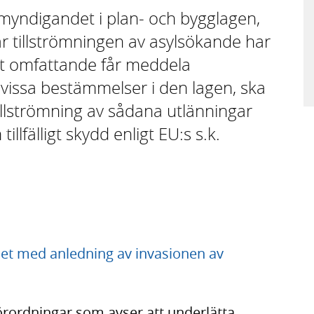
myndigandet i plan- och bygglagen,
r tillströmningen av asylsökande har
kilt omfattande får meddela
 vissa bestämmelser i den lagen, ska
 tillströmning av sådana utlänningar
llfälligt skydd enligt EU:s s.k.
et med anledning av invasionen av
örordningar som avser att underlätta