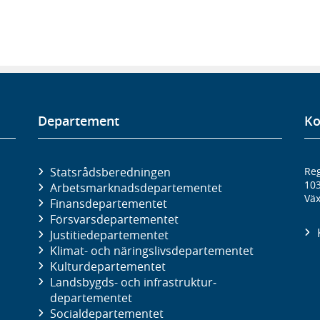
Departement
Ko
Statsrådsberedningen
Reg
10
Arbetsmarknads­departementet
Väx
Finans­departementet
Försvars­departementet
Justitie­departementet
Klimat- och näringslivs­departementet
Kultur­departementet
Landsbygds- och infrastruktur­
departementet
Social­departementet