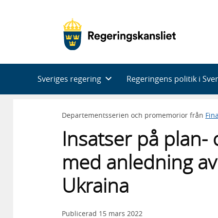
Huvudnavigering
Sveriges regering
Regeringens politik i Sve
Departementsserien och promemorior från
Fin
Insatser på plan-
med anledning av
Ukraina
Publicerad
15 mars 2022