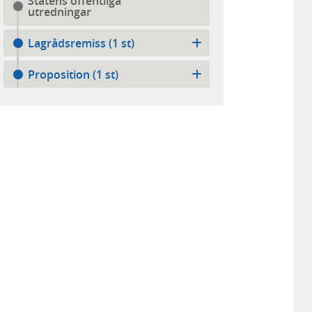
Statens offentliga
utredningar
Lagrådsremiss (1 st)
Proposition (1 st)