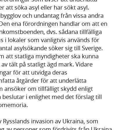
att söka asyl eller har sökt asyl.
 bygglov och undantag från vissa andra
. Den ena förordningen handlar om att en
komstboenden, dvs. sådana tillfälliga
i lokaler som vanligtvis används för
ntal asylsökande söker sig till Sverige.
 att statliga myndigheter ska kunna
av tält på statligt ägd mark. Vidare
ngar för att utvidga deras
fatta åtgärder för att underlätta
ansöker om tillfälligt skydd enligt
beslutar i enlighet med det förslag till
romemoria.
 Rysslands invasion av Ukraina, som
g av personer som fördrivits från Ukraina.