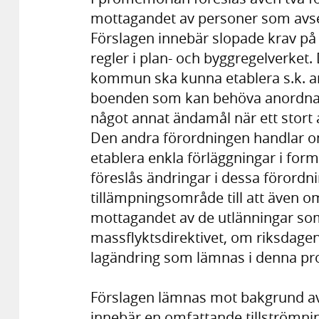
mottagandet av personer som avser 
Förslagen innebär slopade krav på
regler i plan- och byggregelverket
kommun ska kunna etablera s.k. an
boenden som kan behöva anordnas 
något annat ändamål när ett stort a
Den andra förordningen handlar om
etablera enkla förläggningar i form 
föreslås ändringar i dessa förordni
tillämpningsområde till att även om
mottagandet av de utlänningar som 
massflyktsdirektivet, om riksdagen 
lagändring som lämnas i denna p
Förslagen lämnas mot bakgrund av
innebär en omfattande tillströmnin