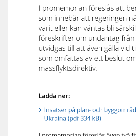
I promemorian föreslås att be
som innebär att regeringen nä
varit eller kan väntas bli särs
föreskrifter om undantag från
utvidgas till att även gälla vid
som omfattas av ett beslut om ti
massflyktsdirektiv.
Ladda ner:
Insatser på plan- och byggområd
Ukraina (pdf 334 kB)
I promemorian föreslås även två f