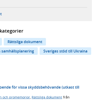
ebbplats,
ern webbplats,
 ny flik, extern webbplats,
- öppnar din e-postklient,
t
kategorier
Rättsliga dokument
 samhällsplanering
Sveriges stöd till Ukraina
oende för vissa skyddsbehövande (utkast till
n och promemorior
,
Rättsliga dokument
från