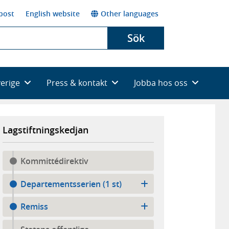
post
English website
Other languages
Sök
verige
Press & kontakt
Jobba hos oss
Lagstiftningskedjan
Kommittédirektiv
Departementsserien (1 st)
Remiss