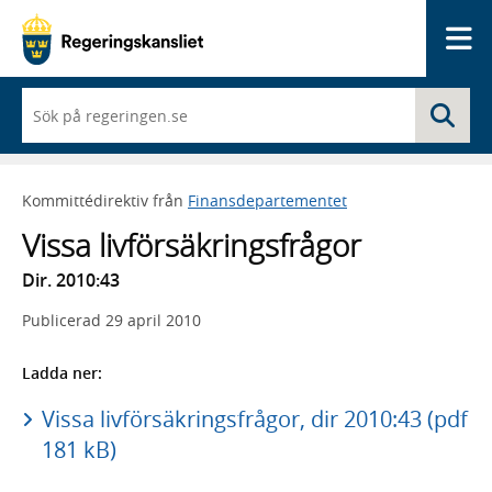
Me
När
Sö
du
börjar
skriva
så
Kommittédirektiv från
Finansdepartementet
framträder
en
Vissa livförsäkringsfrågor
lista
med
Dir. 2010:43
sökförslag
Publicerad
29 april 2010
Ladda ner:
Vissa livförsäkringsfrågor, dir 2010:43 (pdf
181 kB)