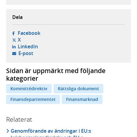
Dela
- öppnas i ny flik, extern webbplats,
Facebook
- öppnas i ny flik, extern webbplats,
X
- öppnas i ny flik, extern webbplats,
LinkedIn
- öppnar din e-postklient,
E-post
Sidan är uppmärkt med följande
kategorier
Kommittédirektiv
Rättsliga dokument
Finansdepartementet
Finansmarknad
Relaterat
Genomförande av ändringar i EU:s