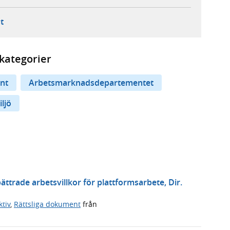
ebbplats,
ern webbplats,
 ny flik, extern webbplats,
- öppnar din e-postklient,
t
kategorier
nt
Arbetsmarknadsdepartementet
ljö
trade arbetsvillkor för plattformsarbete, Dir.
tiv
,
Rättsliga dokument
från