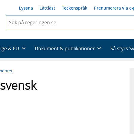
Lyssna
Lättläst
Teckenspråk
Prenumerera via e-
När
du
börjar
skriva
så
rige & EU
Dokument & publikationer
Så styrs S
framträder
en
lista
mentet
med
sökförslag
 svensk