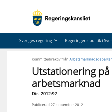
Huvudnavigering
Sveriges regering
Regeringens politik i Sve
Kommittédirektiv från
Arbetsmarknadsdeparte
Utstationering på
arbetsmarknad
Dir. 2012:92
Publicerad
27 september 2012