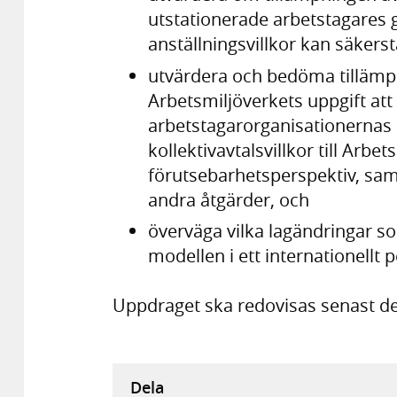
utstationerade arbetstagares 
anställningsvillkor kan säkerst
utvärdera och bedöma tilläm
Arbetsmiljöverkets uppgift att
arbetstagarorganisationernas 
kollektivavtalsvillkor till Arbet
förutsebarhetsperspektiv, samt
andra åtgärder, och
överväga vilka lagändringar s
modellen i ett internationellt p
Uppdraget ska redovisas senast d
Dela