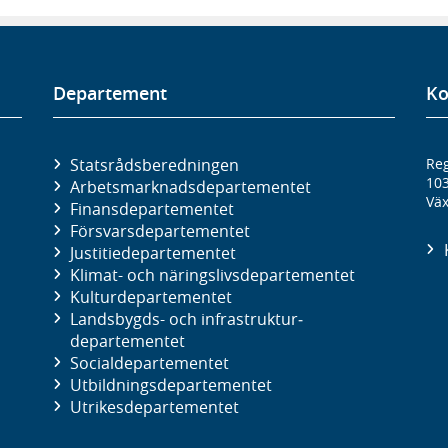
Departement
Ko
Statsrådsberedningen
Reg
10
Arbetsmarknads­departementet
Väx
Finans­departementet
Försvars­departementet
Justitie­departementet
Klimat- och näringslivs­departementet
Kultur­departementet
Landsbygds- och infrastruktur­
departementet
Social­departementet
Utbildnings­departementet
Utrikes­departementet