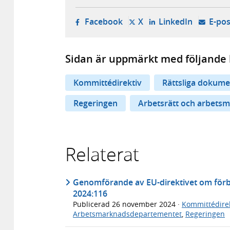
- öppnas i ny flik, extern w
- öppnas i ny flik, ext
- öppnas i
Facebook
X
LinkedIn
E-pos
Sidan är uppmärkt med följande 
Kommittédirektiv
Rättsliga dokume
Regeringen
Arbetsrätt och arbetsmi
Relaterat
Genomförande av EU-direktivet om förbät
2024:116
Publicerad
26 november 2024
·
Kommittédirek
Arbetsmarknadsdepartementet
,
Regeringen