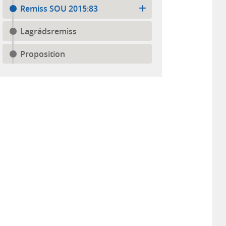
Remiss SOU 2015:83
Lagrådsremiss
Proposition