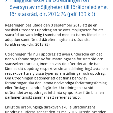
översyn av möjligheter till föräldraledighet
för statsråd, dir. 2016:26 (pdf 139 kB)
Regeringen beslutade den 3 september 2015 att ge en
särskild utredare i uppdrag att se över möjligheten för ett
statsråd att vara ledig i samband med ett barns födsel eller
adoption samt för tid därefter, i syfte att utöva sitt
föräldraskap (dir. 2015:93).
Utredningen får nu i uppdrag att även undersöka om det
behövs förändringar av förutsättningarna för statsråd och
statssekreterare att, inom en viss tid efter det att de har
lämnat sitt uppdrag respektive sin anställning, ingå avtal om
respektive åta sig vissa typer av anställningar och uppdrag.
Om utredningen bedömer att det finns behov av
förändringar, ska den lämna nödvändiga författningsförslag
eller förslag till andra åtgärder. Utredningen ska vid
utförandet av uppdraget inhämta synpunkter från bl.a. en
parlamentariskt sammansatt referensgrupp.
Enligt de ursprungliga direktiven skulle utredningens
uppdrag slutföras senast den 31 maj 2016. Utredningstiden