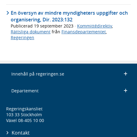
En översyn av mindre myndigheters uppgifter och
organisering, Dir. 2023:132
Publicerad
19 september 2023
·
Kommittédirektiv
,
Rättsliga dokument
från
Finansdepartementet
,
Regeringen
Innehåll på regeringen.se
Departement
Regeringskansliet
103 33 Stockholm
Växel 08-405 10 00
Kontakt