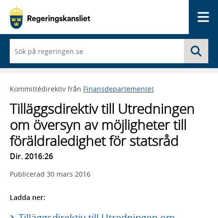
Me
När
Sö
du
börjar
skriva
så
Kommittédirektiv från
Finansdepartementet
framträder
en
Tilläggsdirektiv till Utredningen
lista
med
om översyn av möjligheter till
sökförslag
föräldraledighet för statsråd
Dir. 2016:26
Publicerad
30 mars 2016
Ladda ner:
Tilläggsdirektiv till Utredningen om