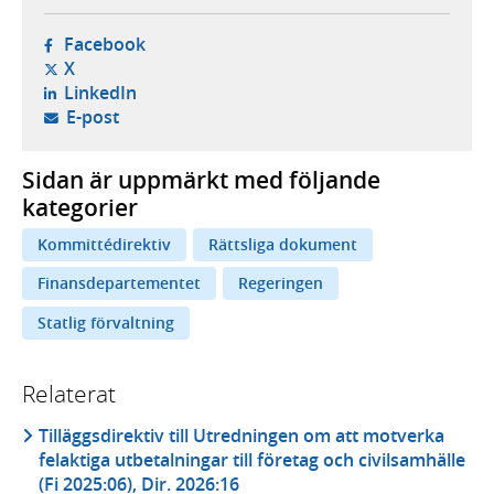
- öppnas i ny flik, extern webbplats,
Facebook
- öppnas i ny flik, extern webbplats,
X
- öppnas i ny flik, extern webbplats,
LinkedIn
- öppnar din e-postklient,
E-post
Sidan är uppmärkt med följande
kategorier
Kommittédirektiv
Rättsliga dokument
Finansdepartementet
Regeringen
Statlig förvaltning
Relaterat
Tilläggsdirektiv till Utredningen om att motverka
felaktiga utbetalningar till företag och civilsamhälle
(Fi 2025:06), Dir. 2026:16