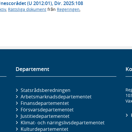
Unescorådet (U 2012:01), Dir. 2025:108
tiv
,
Rättsliga dokument
från
Regeringen
,
Departement
Ko
Statsrådsberedningen
Reg
10
Arbetsmarknads­departementet
Väx
Finans­departementet
Försvars­departementet
Justitie­departementet
Klimat- och näringslivs­departementet
Kultur­departementet