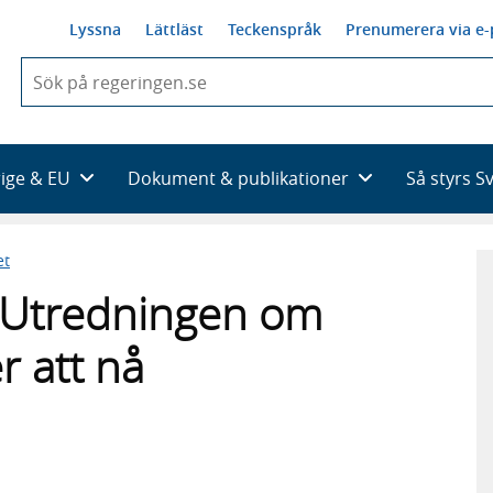
Lyssna
Lättläst
Teckenspråk
Prenumerera via e-
När
du
börjar
skriva
så
rige & EU
Dokument & publikationer
Så styrs S
framträder
en
lista
et
med
sökförslag
ill Utredningen om
r att nå