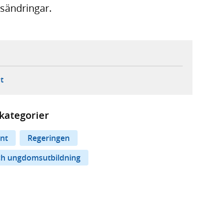
gsändringar.
ebbplats,
ern webbplats,
 ny flik, extern webbplats,
- öppnar din e-postklient,
t
kategorier
nt
Regeringen
ch ungdomsutbildning