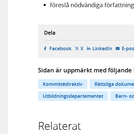
föreslå nödvändiga författnin
Dela
- öppnas i ny flik, extern w
- öppnas i ny flik, ext
- öppnas i
Facebook
X
LinkedIn
E-pos
Sidan är uppmärkt med följande 
Kommittédirektiv
Rättsliga dokume
Utbildningsdepartementet
Barn- o
Relaterat