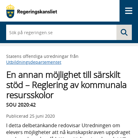
Me
När
Sö
du
börjar
skriva
så
Statens offentliga utredningar från
framträder
Utbildningsdepartementet
en
lista
En annan möjlighet till särskilt
med
sökförslag
stöd – Reglering av kommunala
resursskolor
SOU 2020:42
Publicerad
25 juni 2020
I detta delbetänkande redovisar Utredningen om
elevers möjligheter att nå kunskapskraven uppdraget