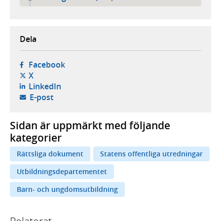
Dela
- öppnas i ny flik, extern webbplats,
Facebook
- öppnas i ny flik, extern webbplats,
X
- öppnas i ny flik, extern webbplats,
LinkedIn
- öppnar din e-postklient,
E-post
Sidan är uppmärkt med följande
kategorier
Rättsliga dokument
Statens offentliga utredningar
Utbildningsdepartementet
Barn- och ungdomsutbildning
Relaterat