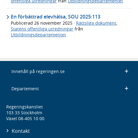
offentliga utredningar
från
Utbildningsdepartementet
En förbättrad elevhälsa, SOU 2025:113
Publicerad
26 november 2025
·
Rättsliga dokument
,
Statens offentliga utredningar
från
Utbildningsdepartementet
Innehåll på regeringen.se
Departement
Regeringskansliet
103 33 Stockholm
Växel 08-405 10 00
Kontakt